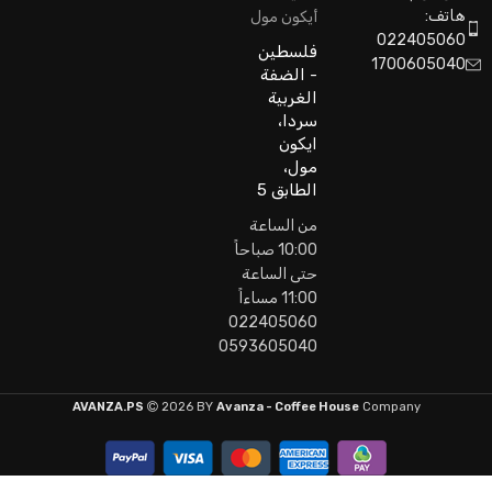
هاتف:
أيكون مول
022405060
فلسطين
1700605040
- الضفة
الغربية
سردا،
ايكون
مول،
الطابق 5
من الساعة
10:00 صباحاً
حتى الساعة
11:00 مساءاً
022405060
0593605040
AVANZA.PS
2026 BY
Avanza - Coffee House
Company