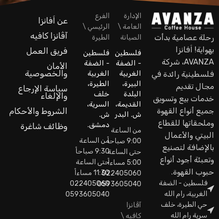
الإدارة
الفرع
عن اَفانزا
العامة \
الرئيسي \
آڤانزا كافيه
رحلة عصامية بدأت
الصيانة
الطيرة
بهواية! اَفانزا
فريق العمل
فلسطين
فلسطين
AVANZA، شركة
- الضفة
- الضفة
الأمان
والخصوصية
الغربية
الغربية
فلسطينية رائدة في
البيرة،
الطيرة،
مجال تقديم
سياسة الإرجاع
البلدة
خلف
والإلغاء
خدمات بيع وتسويق
القديمة،
السرية،
جميع أنواع القهوة
الشروط والأحكام
ش. البدر
ش.
وملحقاتها للقطاع
دمشق.
وظائف شاغرة
من الساعة
البيتي والأعمال
من الساعة
9:00 صباحاً
بالإضافة لتصنيع
9:30 صباحاً
حتى الساعة
وتعبئة أجود أنواع
حتى الساعة
5:00 مساءاً
حبوب القهوة.
11:30 مساءاً
022405060
فلسطين - الضفة
022405060
0593605040
الغربية، رام الله
0593605040
حي الطيرة، خلف
آڤانزا
سرية رام الله
كافيه \