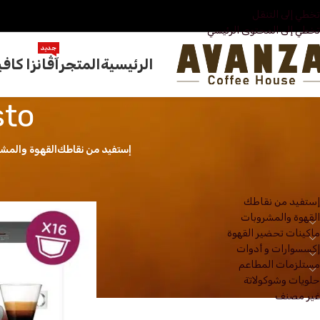
تخطي إلى التنقل
تخطي إلى المحتوى الرئيسي
جديد
الرئيسية
المتجر
آڤانزا كافي
sto
إستفيد من نقاطك
القهوة والمش
أقسام المتجر
الرئيسية
/
العلامة التجار
إستفيد من نقاطك
القهوة والمشروبات
ماكينات تحضير القهوة
إكسسوارات و أدوات
مستلزمات المطاعم
حلويات وشوكولاتة
غير مصنف