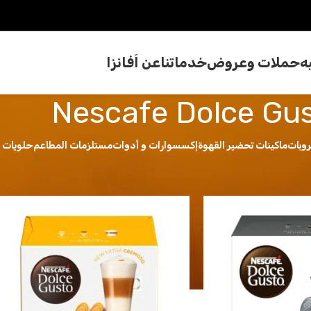
ه
حملات وعروض
خدماتنا
عن اَفانزا
Nescafe Dolce Gu
روبات
ماكينات تحضير القهوة
إكسسوارات و أدوات
مستلزمات المطاعم
حلويات 
ية المنتج
/
Nescafe Dolce Gusto