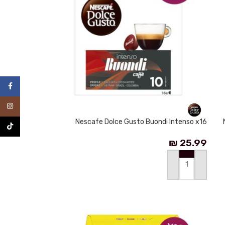
فيسبو
انستغرا
Nescafe Dolce Gusto Buondi Intenso x16
TikTok
₪
25.99
إضافة إلى السلة