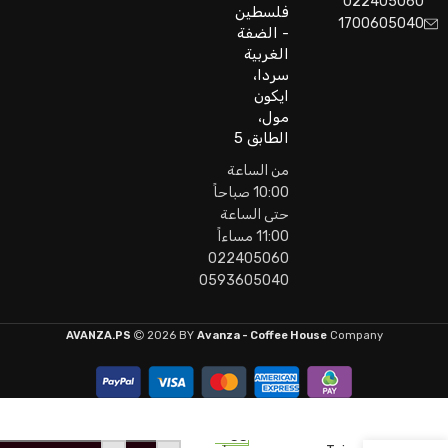
022405060
فلسطين
1700605040
- الضفة
الغربية
سردا،
ايكون
مول،
الطابق 5
من الساعة
10:00 صباحاً
حتى الساعة
11:00 مساءاً
022405060
0593605040
AVANZA.PS
2026 BY
Avanza - Coffee House
Company
53