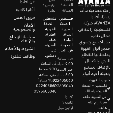
عن اَفانزا
العامة \
الرئيسي \
آڤانزا كافيه
رحلة عصامية بدأت
الصيانة
الطيرة
بهواية! اَفانزا
فريق العمل
فلسطين
فلسطين
AVANZA، شركة
- الضفة
- الضفة
الأمان
والخصوصية
الغربية
الغربية
فلسطينية رائدة في
البيرة،
الطيرة،
مجال تقديم
سياسة الإرجاع
البلدة
خلف
والإلغاء
خدمات بيع وتسويق
القديمة،
السرية،
جميع أنواع القهوة
الشروط والأحكام
ش. البدر
ش.
وملحقاتها للقطاع
دمشق.
وظائف شاغرة
من الساعة
البيتي والأعمال
من الساعة
9:00 صباحاً
بالإضافة لتصنيع
9:30 صباحاً
حتى الساعة
وتعبئة أجود أنواع
حتى الساعة
5:00 مساءاً
حبوب القهوة.
11:30 مساءاً
022405060
فلسطين - الضفة
022405060
0593605040
الغربية، رام الله
0593605040
حي الطيرة، خلف
آڤانزا
سرية رام الله
كافيه \
هاتف:
أيكون مول