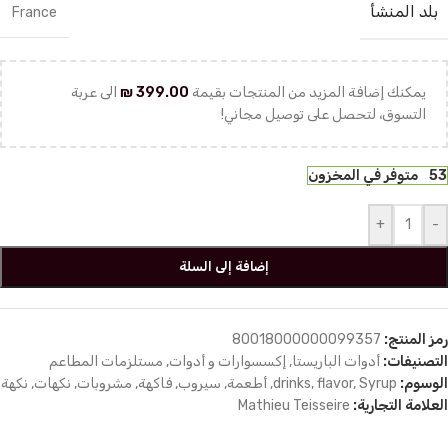
بلد المنشأ
France
يمكنك إضافة المزيد من المنتجات بقيمة
399.00
₪
الى عربة
التسوق، لتحصل على توصيل مجاني!
53 متوفر في المخزون
+
-
إضافة إلى السلة
رمز المنتج:
80018000000099357
التصنيفات:
أدوات الباريستا
,
إكسسوارات و أدوات
,
مستلزمات المطاعم
الوسوم:
Syrup
,
flavor
,
drinks
,
أطعمة
,
سيروب
,
فاكهة
,
مشروبات
,
نكهات
,
نكهة
العلامة التجارية:
Mathieu Teisseire