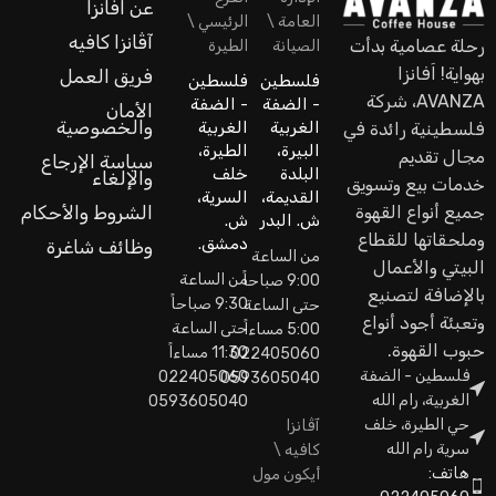
عن اَفانزا
العامة \
الرئيسي \
آڤانزا كافيه
رحلة عصامية بدأت
الصيانة
الطيرة
بهواية! اَفانزا
فريق العمل
فلسطين
فلسطين
AVANZA، شركة
- الضفة
- الضفة
الأمان
والخصوصية
الغربية
الغربية
فلسطينية رائدة في
البيرة،
الطيرة،
مجال تقديم
سياسة الإرجاع
البلدة
خلف
والإلغاء
خدمات بيع وتسويق
القديمة،
السرية،
جميع أنواع القهوة
الشروط والأحكام
ش. البدر
ش.
وملحقاتها للقطاع
دمشق.
وظائف شاغرة
من الساعة
البيتي والأعمال
من الساعة
9:00 صباحاً
بالإضافة لتصنيع
9:30 صباحاً
حتى الساعة
وتعبئة أجود أنواع
حتى الساعة
5:00 مساءاً
حبوب القهوة.
11:30 مساءاً
022405060
فلسطين - الضفة
022405060
0593605040
الغربية، رام الله
0593605040
حي الطيرة، خلف
آڤانزا
سرية رام الله
كافيه \
هاتف:
أيكون مول