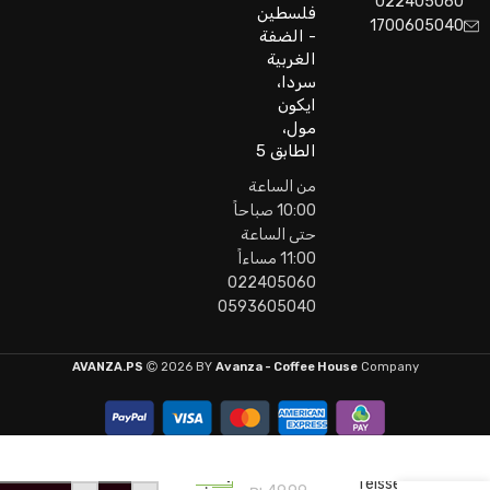
022405060
فلسطين
1700605040
- الضفة
الغربية
سردا،
ايكون
مول،
الطابق 5
من الساعة
10:00 صباحاً
حتى الساعة
11:00 مساءاً
022405060
0593605040
AVANZA.PS
2026 BY
Avanza - Coffee House
Company
4
Teisseire