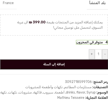
بلد المنشأ
France
يمكنك إضافة المزيد من المنتجات بقيمة
399.00
₪
الى عربة
التسوق، لتحصل على توصيل مجاني!
4 متوفر في المخزون
+
-
إضافة إلى السلة
رمز المنتج:
3092718599706
التصنيفات:
مستلزمات المطاعم
,
نكهات وأطعمة للمشروبات
الوسوم:
Syrup
,
flavor
,
drinks
,
أطعمة
,
سيروب
,
فاكهة
,
مشروبات
,
نكهات
,
نكهة
العلامة التجارية:
Mathieu Teisseire