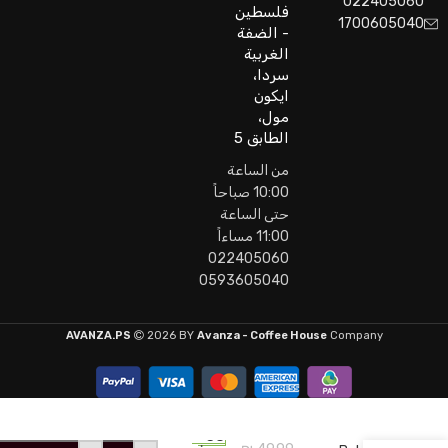
022405060
فلسطين
1700605040
- الضفة
الغربية
سردا،
ايكون
مول،
الطابق 5
من الساعة
10:00 صباحاً
حتى الساعة
11:00 مساءاً
022405060
0593605040
AVANZA.PS
2026 BY
Avanza - Coffee House
Company
Teisseire
38