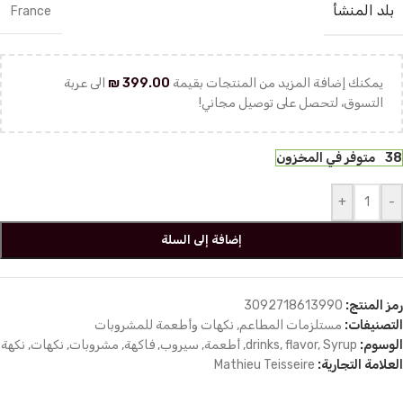
بلد المنشأ
France
يمكنك إضافة المزيد من المنتجات بقيمة
399.00
₪
الى عربة
التسوق، لتحصل على توصيل مجاني!
38 متوفر في المخزون
+
-
إضافة إلى السلة
رمز المنتج:
3092718613990
التصنيفات:
مستلزمات المطاعم
,
نكهات وأطعمة للمشروبات
الوسوم:
Syrup
,
flavor
,
drinks
,
أطعمة
,
سيروب
,
فاكهة
,
مشروبات
,
نكهات
,
نكهة
العلامة التجارية:
Mathieu Teisseire