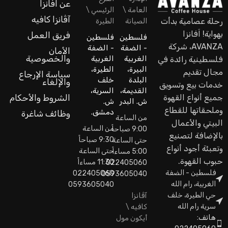
عن اَفانزا
العامة \
الرئيسي \
آڤانزا كافيه
رحلة عصامية بدأت
الصيانة
الطيرة
بهواية! اَفانزا
فريق العمل
فلسطين
فلسطين
AVANZA، شركة
- الضفة
- الضفة
الأمان
والخصوصية
الغربية
الغربية
فلسطينية رائدة في
البيرة،
الطيرة،
مجال تقديم
سياسة الإرجاع
البلدة
خلف
والإلغاء
خدمات بيع وتسويق
القديمة،
السرية،
جميع أنواع القهوة
الشروط والأحكام
ش. البدر
ش.
وملحقاتها للقطاع
دمشق.
وظائف شاغرة
من الساعة
البيتي والأعمال
من الساعة
9:00 صباحاً
بالإضافة لتصنيع
9:30 صباحاً
حتى الساعة
وتعبئة أجود أنواع
حتى الساعة
5:00 مساءاً
حبوب القهوة.
11:30 مساءاً
022405060
فلسطين - الضفة
022405060
0593605040
الغربية، رام الله
0593605040
حي الطيرة، خلف
آڤانزا
سرية رام الله
كافيه \
هاتف:
أيكون مول