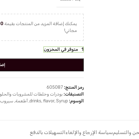
يمكنك إضافة المزيد من المنتجات بقيمة
00
مجاني!
1 متوفر في المخزون
إضا
رمز المنتج:
605087
التصنيفات:
بودرات وخلطات للمشروبات والحلو
الوسوم:
Syrup
,
flavor
,
drinks
,
أطعمة
,
سيروب
,
ن والتسليم
سياسة الإرجاع والإلغاء
التسهيلات بالدفع