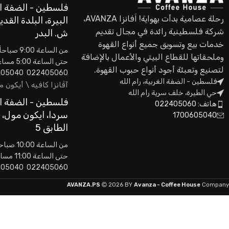
فلسطين - الضفة ال
رحلة عصامية بدأت بهواية! اَفانزا AVANZA،
البيرة، البلدة القدي
شركة فلسطينية رائدة في مجال تقديم
ش. البدر
خدمات بيع وتسويق جميع أنواع القهوة
من الساعة 9:00 صباحاً
وملحقاتها للقطاع البيتي والأعمال بالإضافة
حتى الساعة 5:00 مساءاً
لتصنيع وتعبئة أجود أنواع حبوب القهوة.
022405060 0593605040
فلسطين - الضفة الغربية، رام الله
آڤانزا كافيه \ أيكون 
حي الطيرة، خلف سرية رام الله
فلسطين - الضفة ال
هاتف: 022405060
سردا، ايكون مول،
1700605040
الطابق 5
من الساعة 10:00 صباحاً
حتى الساعة 11:00 مساءاً
022405060 0593605040
AVANZA.PS
2026 BY
Avanza - Coffee House
Company