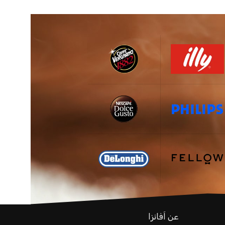
عن اَفانزا