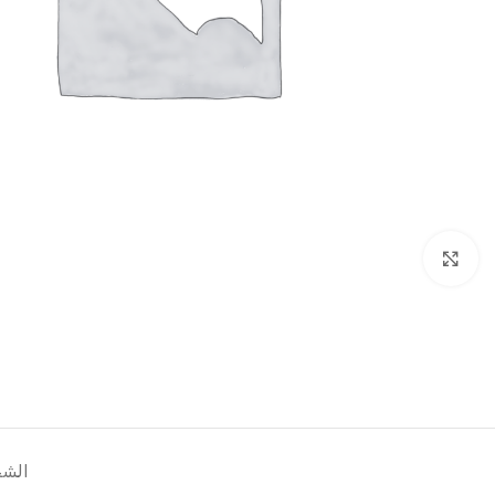
انقر للتكبير
الشح