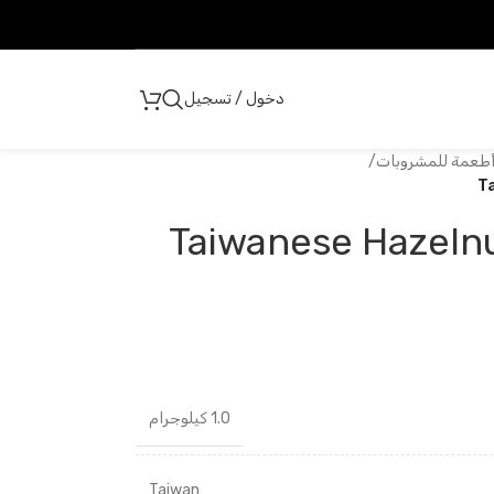
دخول / تسجيل
أطعمة للمشروبات
/
T
Taiwanese Hazeln
1.0 كيلوجرام
Taiwan