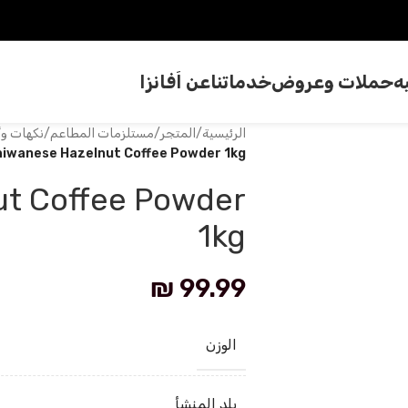
ه
حملات وعروض
خدماتنا
عن اَفانزا
الرئيسية
/
المتجر
/
مستلزمات المطاعم
/
نكهات و
aiwanese Hazelnut Coffee Powder 1kg
ut Coffee Powder
1kg
₪
99.99
الوزن
بلد المنشأ