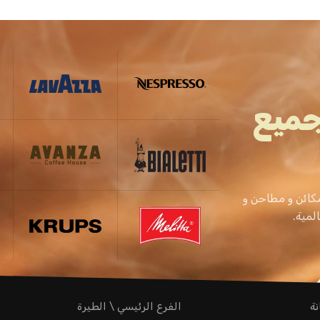
جميع
كائن و مطاحن و
نة
الفرع الرئيسي \ الطيرة