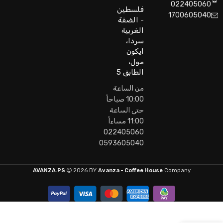
022405060
فلسطين
1700605040
- الضفة
الغربية
سردا،
ايكون
مول،
الطابق 5
من الساعة
10:00 صباحاً
حتى الساعة
11:00 مساءاً
022405060
0593605040
AVANZA.PS
2026 BY
Avanza - Coffee House
Company