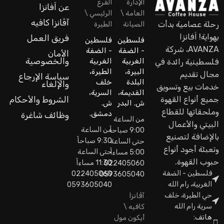
الإدارة
الفرع
عن اَفانزا
العامة \
الرئيسي \
آڤانزا كافيه
رحلة عصامية بدأت
الصيانة
الطيرة
بهواية! اَفانزا
فريق العمل
فلسطين
فلسطين
AVANZA، شركة
- الضفة
- الضفة
الأمان
والخصوصية
الغربية
الغربية
فلسطينية رائدة في
البيرة،
الطيرة،
مجال تقديم
سياسة الإرجاع
البلدة
خلف
والإلغاء
خدمات بيع وتسويق
القديمة،
السرية،
جميع أنواع القهوة
الشروط والأحكام
ش. البدر
ش.
وملحقاتها للقطاع
دمشق.
وظائف شاغرة
من الساعة
البيتي والأعمال
من الساعة
9:00 صباحاً
بالإضافة لتصنيع
9:30 صباحاً
حتى الساعة
وتعبئة أجود أنواع
حتى الساعة
5:00 مساءاً
حبوب القهوة.
11:30 مساءاً
022405060
فلسطين - الضفة
022405060
0593605040
الغربية، رام الله
0593605040
حي الطيرة، خلف
آڤانزا
سرية رام الله
كافيه \
هاتف:
أيكون مول