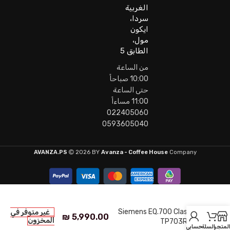
الغربية
سردا،
ايكون
مول،
الطابق 5
من الساعة
10:00 صباحاً
حتى الساعة
11:00 مساءاً
022405060
0593605040
AVANZA.PS
2026 BY
Avanza - Coffee House
Company
Siemens EQ.700 Classic
غير متوفر في
₪
5,990.00
المخزون
TP703R09
لمتجر
السلة
حسابي