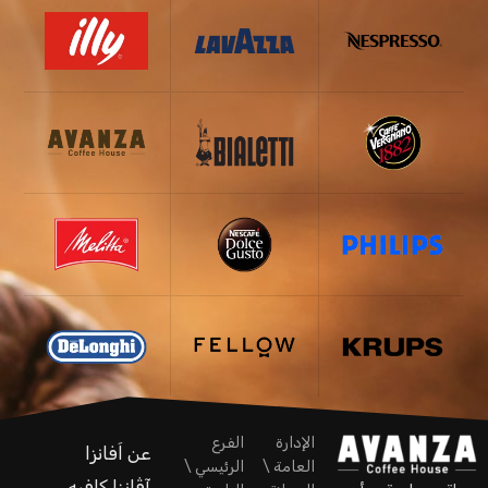
الإدارة
الفرع
عن اَفانزا
العامة \
الرئيسي \
آڤانزا كافيه