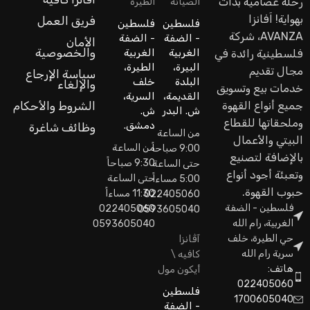
رحلة عصامية بدأت
الصيانة
الطيرة
بهواية! اَفانزا
فريق العمل
فلسطين
فلسطين
AVANZA، شركة
- الضفة
- الضفة
الأمان
والخصوصية
الغربية
الغربية
فلسطينية رائدة في
البيرة،
الطيرة،
مجال تقديم
سياسة الإرجاع
البلدة
خلف
والإلغاء
خدمات بيع وتسويق
القديمة،
السرية،
جميع أنواع القهوة
الشروط والأحكام
ش. البدر
ش.
وملحقاتها للقطاع
دمشق.
وظائف شاغرة
من الساعة
البيتي والأعمال
من الساعة
9:00 صباحاً
بالإضافة لتصنيع
9:30 صباحاً
حتى الساعة
وتعبئة أجود أنواع
حتى الساعة
5:00 مساءاً
حبوب القهوة.
11:30 مساءاً
022405060
فلسطين - الضفة
022405060
0593605040
الغربية، رام الله
0593605040
حي الطيرة، خلف
آڤانزا
سرية رام الله
كافيه \
هاتف:
أيكون مول
022405060
فلسطين
1700605040
- الضفة