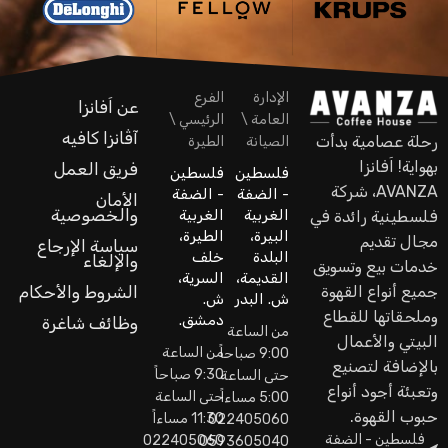
الإدارة
الفرع
عن اَفانزا
العامة \
الرئيسي \
آڤانزا كافيه
رحلة عصامية بدأت
الصيانة
الطيرة
بهواية! اَفانزا
فريق العمل
فلسطين
فلسطين
AVANZA، شركة
- الضفة
- الضفة
الأمان
والخصوصية
الغربية
الغربية
فلسطينية رائدة في
البيرة،
الطيرة،
مجال تقديم
سياسة الإرجاع
البلدة
خلف
والإلغاء
خدمات بيع وتسويق
القديمة،
السرية،
جميع أنواع القهوة
الشروط والأحكام
ش. البدر
ش.
وملحقاتها للقطاع
دمشق.
وظائف شاغرة
من الساعة
البيتي والأعمال
من الساعة
9:00 صباحاً
بالإضافة لتصنيع
9:30 صباحاً
حتى الساعة
وتعبئة أجود أنواع
حتى الساعة
5:00 مساءاً
حبوب القهوة.
11:30 مساءاً
022405060
فلسطين - الضفة
022405060
0593605040