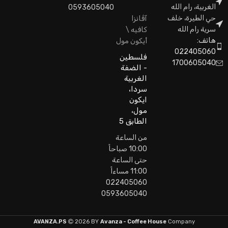
الغربية، رام الله
0593605040
حي الطيرة، خلف
آڤانزا
سرية رام الله
كافيه \
هاتف:
أيكون مول
022405060
فلسطين
1700605040
- الضفة
الغربية
سردا،
ايكون
مول،
الطابق 5
من الساعة
10:00 صباحاً
حتى الساعة
11:00 مساءاً
022405060
0593605040
AVANZA.PS
2026 BY
Avanza - Coffee House
Company