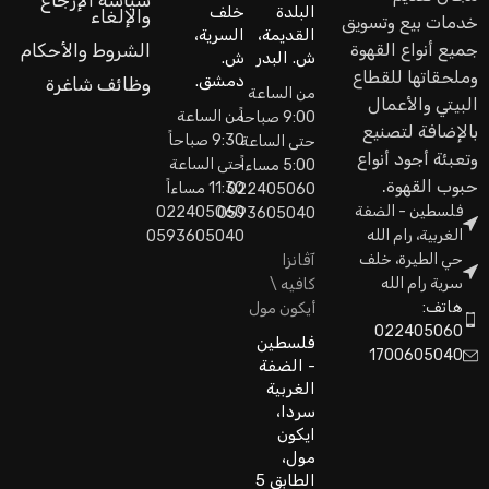
سياسة الإرجاع
البلدة
خلف
والإلغاء
خدمات بيع وتسويق
القديمة،
السرية،
جميع أنواع القهوة
الشروط والأحكام
ش. البدر
ش.
وملحقاتها للقطاع
دمشق.
وظائف شاغرة
من الساعة
البيتي والأعمال
من الساعة
9:00 صباحاً
بالإضافة لتصنيع
9:30 صباحاً
حتى الساعة
وتعبئة أجود أنواع
حتى الساعة
5:00 مساءاً
حبوب القهوة.
11:30 مساءاً
022405060
فلسطين - الضفة
022405060
0593605040
الغربية، رام الله
0593605040
حي الطيرة، خلف
آڤانزا
سرية رام الله
كافيه \
هاتف:
أيكون مول
022405060
فلسطين
1700605040
- الضفة
الغربية
سردا،
ايكون
مول،
الطابق 5