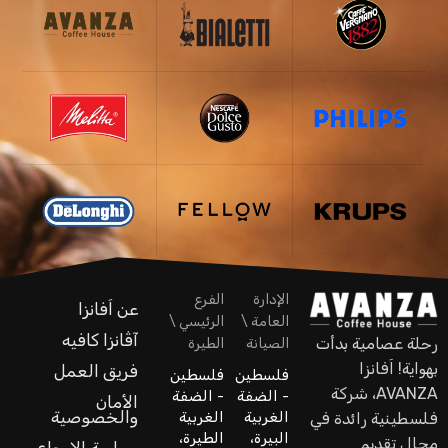
الإدارة
الفرع
عن اَفانزا
العامة \
الرئيسي \
آڤانزا كافيه
رحلة عصامية بدأت
الصيانة
الطيرة
بهواية! اَفانزا
فريق العمل
فلسطين
فلسطين
AVANZA، شركة
- الضفة
- الضفة
الأمان
والخصوصية
الغربية
الغربية
فلسطينية رائدة في
البيرة،
الطيرة،
مجال تقديم