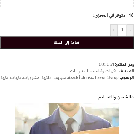
16 متوفر في المخزون
+
-
إضافة إلى السلة
رمز المنتج:
605051
التصنيف:
نكهات وأطعمة للمشروبات
الوسوم:
Syrup
,
flavor
,
drinks
,
أطعمة
,
سيروب
,
فاكهة
,
مشروبات
,
نكهات
,
نكهة
الشحن والتسليم