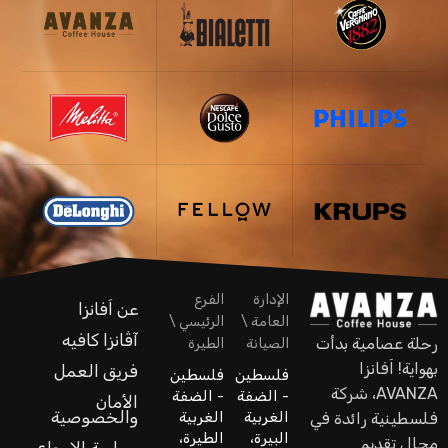
الإدارة
الفرع
عن اَفانزا
العامة \
الرئيسي \
آڤانزا كافيه
رحلة عصامية بدأت
الصيانة
الطيرة
بهواية! اَفانزا
فريق العمل
فلسطين
فلسطين
AVANZA، شركة
- الضفة
- الضفة
الأمان
والخصوصية
الغربية
الغربية
فلسطينية رائدة في
البيرة،
الطيرة،
مجال تقديم