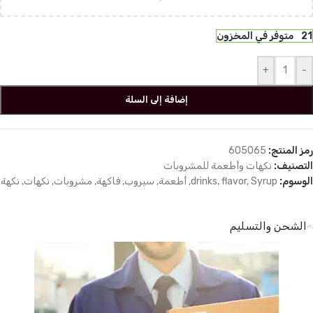
21 متوفر في المخزون
+
-
إضافة إلى السلة
رمز المنتج:
605065
التصنيف:
نكهات وأطعمة للمشروبات
الوسوم:
Syrup
,
flavor
,
drinks
,
أطعمة
,
سيروب
,
فاكهة
,
مشروبات
,
نكهات
,
نكهة
الشحن والتسليم