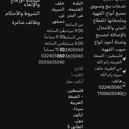
سياسة الإرجاع
البلدة
خلف
والإلغاء
خدمات بيع وتسويق
القديمة،
السرية،
جميع أنواع القهوة
الشروط والأحكام
ش. البدر
ش.
وملحقاتها للقطاع
دمشق.
وظائف شاغرة
من الساعة
البيتي والأعمال
من الساعة
9:00 صباحاً
بالإضافة لتصنيع
9:30 صباحاً
حتى الساعة
وتعبئة أجود أنواع
حتى الساعة
5:00 مساءاً
حبوب القهوة.
11:30 مساءاً
022405060
فلسطين - الضفة
022405060
0593605040
الغربية، رام الله
0593605040
حي الطيرة، خلف
آڤانزا
سرية رام الله
كافيه \
هاتف:
أيكون مول
022405060
فلسطين
1700605040
- الضفة
الغربية
سردا،
ايكون
مول،
الطابق 5