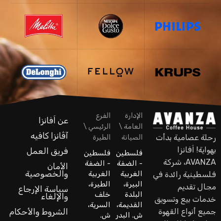
الإدارة
الفرع
عن اَفانزا
العامة \
الرئيسي \
آڤانزا كافيه
رحلة عصامية بدأت
الصيانة
الطيرة
بهواية! اَفانزا
فريق العمل
فلسطين
فلسطين
AVANZA، شركة
- الضفة
- الضفة
الأمان
والخصوصية
الغربية
الغربية
فلسطينية رائدة في
البيرة،
الطيرة،
مجال تقديم
سياسة الإرجاع
البلدة
خلف
والإلغاء
خدمات بيع وتسويق
القديمة،
السرية،
جميع أنواع القهوة
الشروط والأحكام
ش. البدر
ش.