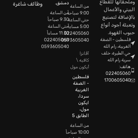
وملحقاتها للقطاع
دمشق.
وظائف شاغرة
من الساعة
البيتي والأعمال
من الساعة
9:00 صباحاً
بالإضافة لتصنيع
9:30 صباحاً
حتى الساعة
وتعبئة أجود أنواع
حتى الساعة
5:00 مساءاً
حبوب القهوة.
11:30 مساءاً
022405060
فلسطين - الضفة
022405060
0593605040
الغربية، رام الله
0593605040
حي الطيرة، خلف
آڤانزا
سرية رام الله
كافيه \
هاتف:
أيكون مول
022405060
فلسطين
1700605040
- الضفة
الغربية
سردا،
ايكون
مول،
الطابق 5
من الساعة
10:00 صباحاً