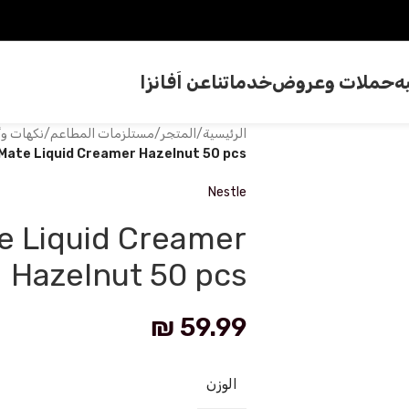
ه
حملات وعروض
خدماتنا
عن اَفانزا
الرئيسية
/
المتجر
/
مستلزمات المطاعم
/
نكهات و
 Mate Liquid Creamer Hazelnut 50 pcs
Nestle
e Liquid Creamer
Hazelnut 50 pcs
₪
59.99
الوزن