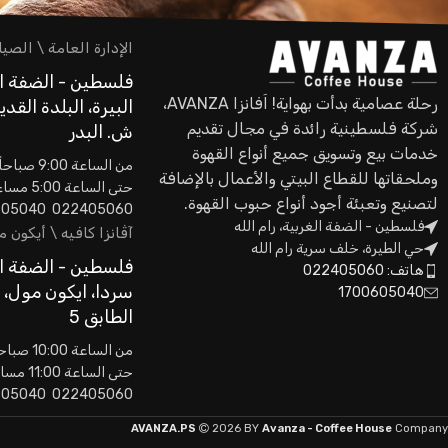
الإدارة العامة \ الصيا
فلسطين - الضفة ال
رحلة عصامية بدأت بهواية! اَفانزا AVANZA،
البيرة، البلدة القدي
شركة فلسطينية رائدة في مجال تقديم
ش. البدر
خدمات بيع وتسويق جميع أنواع القهوة
من الساعة 9:00 صباحاً
وملحقاتها للقطاع البيتي والأعمال بالإضافة
حتى الساعة 5:00 مساءاً
لتصنيع وتعبئة أجود أنواع حبوب القهوة.
022405060 0593605040
فلسطين - الضفة الغربية، رام الله
آڤانزا كافيه \ أيكون 
حي الطيرة، خلف سرية رام الله
فلسطين - الضفة ال
هاتف: 022405060
سردا، ايكون مول،
1700605040
الطابق 5
من الساعة 10:00 صباحاً
حتى الساعة 11:00 مساءاً
022405060 0593605040
AVANZA.PS
2026 BY
Avanza - Coffee House
Company