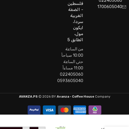
022405060
فلسطين
1700605040
- الضفة
الغربية
سردا،
ايكون
مول،
الطابق 5
من الساعة
10:00 صباحاً
حتى الساعة
11:00 مساءاً
022405060
0593605040
AVANZA.PS
2026 BY
Avanza - Coffee House
Company
Nespresso
26