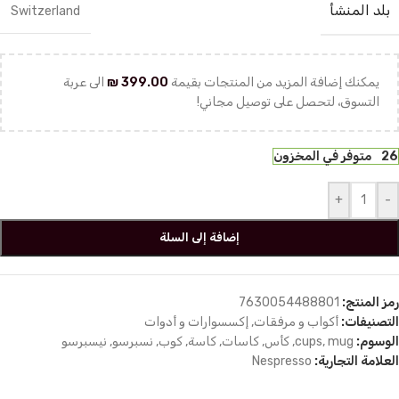
بلد المنشأ
Switzerland
يمكنك إضافة المزيد من المنتجات بقيمة
399.00
₪
الى عربة
التسوق، لتحصل على توصيل مجاني!
26 متوفر في المخزون
+
-
إضافة إلى السلة
رمز المنتج:
7630054488801
التصنيفات:
أكواب و مرفقات
,
إكسسوارات و أدوات
الوسوم:
mug
,
cups
,
كأس
,
كاسات
,
كاسة
,
كوب
,
نسبرسو
,
نيسبرسو
العلامة التجارية:
Nespresso