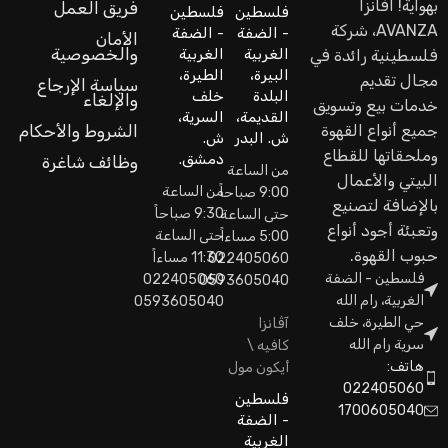
بهواية! اَفانزا
فريق العمل
فلسطين
فلسطين
AVANZA، شركة
- الضفة
- الضفة
الأمان
والخصوصية
الغربية
الغربية
فلسطينية رائدة في
البيرة،
الطيرة،
مجال تقديم
سياسة الإرجاع
البلدة
خلف
والإلغاء
خدمات بيع وتسويق
القديمة،
السرية،
جميع أنواع القهوة
الشروط والأحكام
ش. البدر
ش.
وملحقاتها للقطاع
دمشق.
وظائف شاغرة
من الساعة
البيتي والأعمال
من الساعة
9:00 صباحاً
بالإضافة لتصنيع
9:30 صباحاً
حتى الساعة
وتعبئة أجود أنواع
حتى الساعة
5:00 مساءاً
حبوب القهوة.
11:30 مساءاً
022405060
فلسطين - الضفة
022405060
0593605040
الغربية، رام الله
0593605040
حي الطيرة، خلف
آڤانزا
سرية رام الله
كافيه \
هاتف:
أيكون مول
022405060
فلسطين
1700605040
- الضفة
الغربية