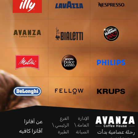
الإدارة
الفرع
عن اَفانزا
العامة \
الرئيسي \
آڤانزا كافيه
رحلة عصامية بدأت
الصيانة
الطيرة