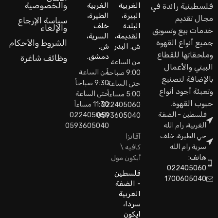
والخصوصية
الغربية
الغربية
فلسطينية رائدة في
البيرة،
الطيرة،
مجال تقديم
سياسة الإرجاع
البلدة
خلف
والإلغاء
خدمات بيع وتسويق
القديمة،
السرية،
جميع أنواع القهوة
الشروط والأحكام
ش. البدر
ش.
وملحقاتها للقطاع
دمشق.
وظائف شاغرة
من الساعة
البيتي والأعمال
من الساعة
9:00 صباحاً
بالإضافة لتصنيع
9:30 صباحاً
حتى الساعة
وتعبئة أجود أنواع
حتى الساعة
5:00 مساءاً
حبوب القهوة.
11:30 مساءاً
022405060
فلسطين - الضفة
022405060
0593605040
الغربية، رام الله
0593605040
حي الطيرة، خلف
آڤانزا
سرية رام الله
كافيه \
هاتف:
أيكون مول
022405060
فلسطين
1700605040
- الضفة
الغربية
سردا،
ايكون