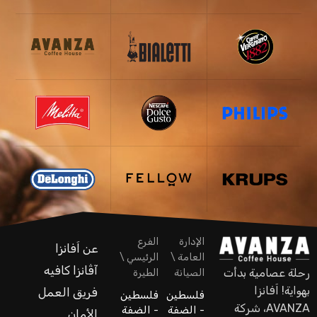
الإدارة
الفرع
عن اَفانزا
العامة \
الرئيسي \
آڤانزا كافيه
رحلة عصامية بدأت
الصيانة
الطيرة
بهواية! اَفانزا
فريق العمل
فلسطين
فلسطين
AVANZA، شركة
- الضفة
- الضفة
الأمان