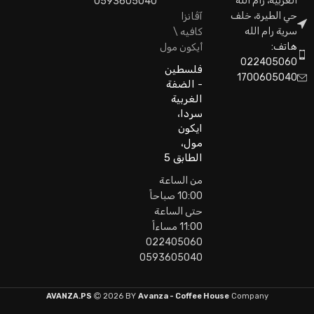
الغربية، رام الله
0593605040
حي الطيرة، خلف
آڤانزا
سرية رام الله
كافيه \
هاتف:
أيكون مول
022405060
فلسطين
1700605040
- الضفة
الغربية
سردا،
ايكون
مول،
الطابق 5
من الساعة
10:00 صباحاً
حتى الساعة
11:00 مساءاً
022405060
0593605040
AVANZA.PS
2026 BY
Avanza - Coffee House
Company