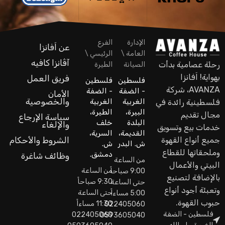
الإدارة
الفرع
عن اَفانزا
العامة \
الرئيسي \
آڤانزا كافيه
رحلة عصامية بدأت
الصيانة
الطيرة
بهواية! اَفانزا
فريق العمل
فلسطين
فلسطين
AVANZA، شركة
- الضفة
- الضفة
الأمان
والخصوصية
الغربية
الغربية
فلسطينية رائدة في
البيرة،
الطيرة،
مجال تقديم
سياسة الإرجاع
البلدة
خلف
والإلغاء
خدمات بيع وتسويق
القديمة،
السرية،
جميع أنواع القهوة
الشروط والأحكام
ش. البدر
ش.
وملحقاتها للقطاع
دمشق.
وظائف شاغرة
من الساعة
البيتي والأعمال
من الساعة
9:00 صباحاً
بالإضافة لتصنيع
9:30 صباحاً
حتى الساعة
وتعبئة أجود أنواع
حتى الساعة
5:00 مساءاً
حبوب القهوة.
11:30 مساءاً
022405060
فلسطين - الضفة
022405060
0593605040