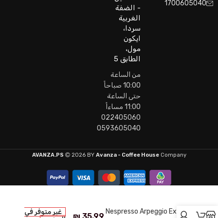
1700605040
- الضفة
الغربية
سردا،
ايكون
مول،
الطابق 5
من الساعة
10:00 صباحاً
حتى الساعة
11:00 مساءاً
022405060
0593605040
AVANZA.PS
2026 BY
Avanza - Coffee House
Company
Nespresso Arpeggio Extra
غير متوفر في
₪
35.99