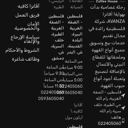
العامة \
الرئيسي \
آڤانزا كافيه
رحلة عصامية بدأت
الصيانة
الطيرة
بهواية! اَفانزا
فريق العمل
فلسطين
فلسطين
AVANZA، شركة
- الضفة
- الضفة
الأمان
والخصوصية
الغربية
الغربية
فلسطينية رائدة في
البيرة،
الطيرة،
مجال تقديم
سياسة الإرجاع
البلدة
خلف
والإلغاء
خدمات بيع وتسويق
القديمة،
السرية،
جميع أنواع القهوة
الشروط والأحكام
ش. البدر
ش.
وملحقاتها للقطاع
دمشق.
وظائف شاغرة
من الساعة
البيتي والأعمال
من الساعة
9:00 صباحاً
بالإضافة لتصنيع
9:30 صباحاً
حتى الساعة
وتعبئة أجود أنواع
حتى الساعة
5:00 مساءاً
حبوب القهوة.
11:30 مساءاً
022405060
فلسطين - الضفة
022405060
0593605040
الغربية، رام الله
0593605040
حي الطيرة، خلف
آڤانزا
سرية رام الله
كافيه \
هاتف:
أيكون مول
022405060
فلسطين