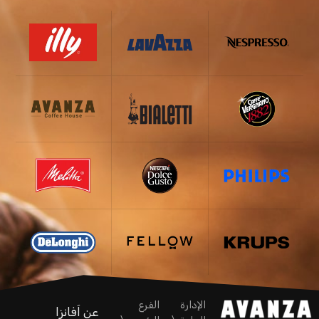
الإدارة
الفرع
عن اَفانزا