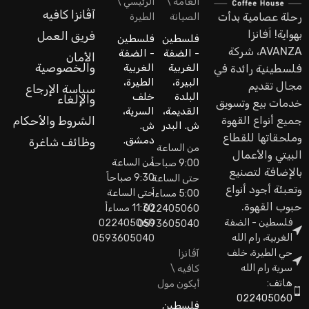
العامة \
الرئيسي \
آڤانزا كافيه
رحلة عصامية بدأت
الصيانة
الطيرة
بهواية! اَفانزا
فريق العمل
فلسطين
فلسطين
AVANZA، شركة
- الضفة
- الضفة
الأمان
والخصوصية
الغربية
الغربية
فلسطينية رائدة في
البيرة،
الطيرة،
مجال تقديم
سياسة الإرجاع
البلدة
خلف
والإلغاء
خدمات بيع وتسويق
القديمة،
السرية،
جميع أنواع القهوة
الشروط والأحكام
ش. البدر
ش.
وملحقاتها للقطاع
دمشق.
وظائف شاغرة
من الساعة
البيتي والأعمال
من الساعة
9:00 صباحاً
بالإضافة لتصنيع
9:30 صباحاً
حتى الساعة
وتعبئة أجود أنواع
حتى الساعة
5:00 مساءاً
حبوب القهوة.
11:30 مساءاً
022405060
فلسطين - الضفة
022405060
0593605040
الغربية، رام الله
0593605040
حي الطيرة، خلف
آڤانزا
سرية رام الله
كافيه \
هاتف:
أيكون مول
022405060
فلسطين