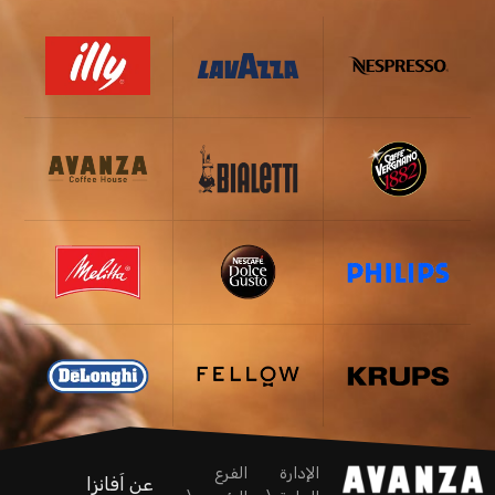
الإدارة
الفرع
عن اَفانزا