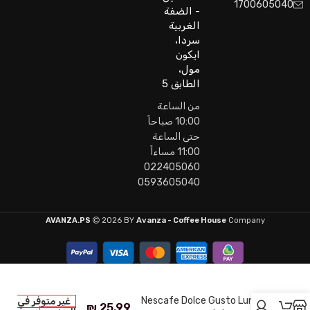
1700605040
- الضفة
الغربية
سردا،
ايكون
مول،
الطابق 5
من الساعة
10:00 صباحاً
حتى الساعة
11:00 مساءاً
022405060
0593605040
AVANZA.PS
2026 BY
Avanza - Coffee House
Company
Nescafe Dolce Gusto Lungo
غير متوفر في
₪
25.99