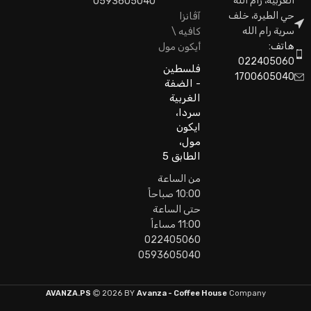
الغربية، رام الله
0593605040
حي الطيرة، خلف
آڤانزا
سرية رام الله
كافيه \
هاتف:
أيكون مول
022405060
فلسطين
1700605040
- الضفة
الغربية
سردا،
ايكون
مول،
الطابق 5
من الساعة
10:00 صباحاً
حتى الساعة
11:00 مساءاً
022405060
0593605040
AVANZA.PS
2026 BY
Avanza - Coffee House
Company