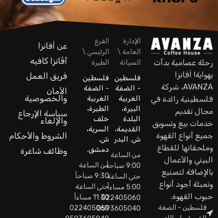
الإدارة
الفرع
عن اَفانزا
العامة \
الرئيسي \
آڤانزا كافيه
رحلة عصامية بدأت
الصيانة
الطيرة
بهواية! اَفانزا
فريق العمل
فلسطين
فلسطين
AVANZA، شركة
- الضفة
- الضفة
الأمان
والخصوصية
الغربية
الغربية
فلسطينية رائدة في
البيرة،
الطيرة،
مجال تقديم
سياسة الإرجاع
البلدة
خلف
والإلغاء
خدمات بيع وتسويق
القديمة،
السرية،
جميع أنواع القهوة
الشروط والأحكام
ش. البدر
ش.
وملحقاتها للقطاع
دمشق.
وظائف شاغرة
من الساعة
البيتي والأعمال
من الساعة
9:00 صباحاً
بالإضافة لتصنيع
9:30 صباحاً
حتى الساعة
وتعبئة أجود أنواع
حتى الساعة
5:00 مساءاً
حبوب القهوة.
11:30 مساءاً
022405060
فلسطين - الضفة
022405060
0593605040