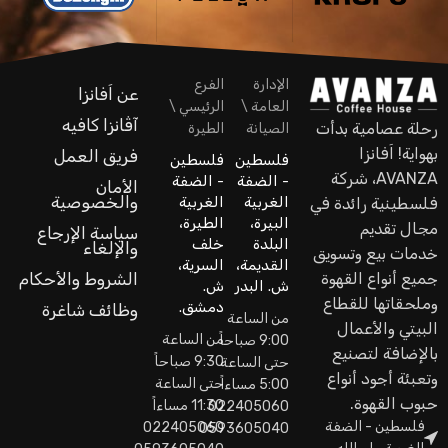
الإدارة
الفرع
عن اَفانزا
العامة \
الرئيسي \
آڤانزا كافيه
رحلة عصامية بدأت
الصيانة
الطيرة
بهواية! اَفانزا
فريق العمل
فلسطين
فلسطين
AVANZA، شركة
- الضفة
- الضفة
الأمان
والخصوصية
الغربية
الغربية
فلسطينية رائدة في
البيرة،
الطيرة،
مجال تقديم
سياسة الإرجاع
البلدة
خلف
والإلغاء
خدمات بيع وتسويق
القديمة،
السرية،
جميع أنواع القهوة
الشروط والأحكام
ش. البدر
ش.
وملحقاتها للقطاع
دمشق.
وظائف شاغرة
من الساعة
البيتي والأعمال
من الساعة
9:00 صباحاً
بالإضافة لتصنيع
9:30 صباحاً
حتى الساعة
وتعبئة أجود أنواع
حتى الساعة
5:00 مساءاً
حبوب القهوة.
11:30 مساءاً
022405060
فلسطين - الضفة
022405060
0593605040