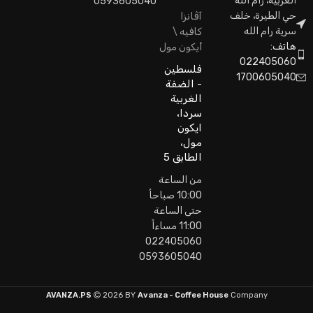
الغربية، رام الله
0593605040
حي الطيرة، خلف
آڤانزا
سرية رام الله
كافيه \
هاتف:
أيكون مول
022405060
فلسطين
1700605040
- الضفة
الغربية
سردا،
ايكون
مول،
الطابق 5
من الساعة
10:00 صباحاً
حتى الساعة
11:00 مساءاً
022405060
0593605040
AVANZA.PS
2026 BY
Avanza - Coffee House
Company