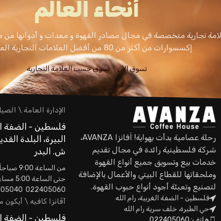
أنحاء العالم
امة تجارية متخصصة في مجال مصادر القهوة و معدات و أدواتها من م
إكسسوارات من أكثر من 80 من أفضل العلامات التجارية العالمية.
تسوق الاَن
تسوق حسب العلامة التجارية
الإدارة العامة \ الصيا
فلسطين - الضفة ال
رحلة عصامية بدأت بهواية! اَفانزا AVANZA،
البيرة، البلدة القدي
شركة فلسطينية رائدة في مجال تقديم
ش. البدر
خدمات بيع وتسويق جميع أنواع القهوة
من الساعة 9:00 صباحاً
وملحقاتها للقطاع البيتي والأعمال بالإضافة
حتى الساعة 5:00 مساءاً
لتصنيع وتعبئة أجود أنواع حبوب القهوة.
022405060 0593605040
فلسطين - الضفة الغربية، رام الله
آڤانزا كافيه \ أيكون 
حي الطيرة، خلف سرية رام الله
فلسطين - الضفة ال
هاتف: 022405060