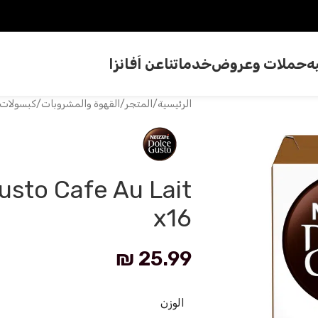
ه
حملات وعروض
خدماتنا
عن اَفانزا
الرئيسية
/
المتجر
/
القهوة والمشروبات
/
كبسولات 
usto Cafe Au Lait
x16
₪
25.99
الوزن