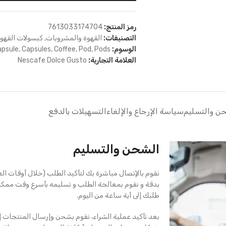
رمز المنتج:
7613033174704
التصنيفات:
القهوة والمشروبات
,
كبسولات القهو
الوسوم:
Pods
,
Pod
,
Coffee
,
Capsules
,
apsule
العلامة التجارية:
Nescafe Dolce Gusto
ن والتسليم
سياسة الإرجاع والإلغاء
التسهيلات بالدفع
الشحن والتسليم
نقوم بالإتصال مباشرة بك لتأكيد الطلب (خلال أوقات ال
بدقة و نقوم بمعالجة الطلب و تسليمه بأسرع وقت ممك
طلبك إلى أية ساعة من اليوم.
بعد تأكيد عملية الشراء، نقوم بشحن وإرسال المنتجات إ