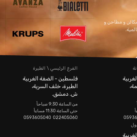
كائن و مطاحن و
نة
الفرع الرئيسي \ الطيرة
غربية
فلسطين - الضفة الغربية
مة،
الطيرة، خلف السرية،
ش. دمشق.
من الساعة 9:30 صباحاً
حتى الساعة 11:30 مساءاً
022405060 0593605040
مول
غربية