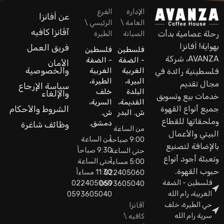
الإدارة
الفرع
عن اَفانزا
العامة \
الرئيسي \
آڤانزا كافيه
رحلة عصامية بدأت
الصيانة
الطيرة
بهواية! اَفانزا
فريق العمل
فلسطين
فلسطين
AVANZA، شركة
- الضفة
- الضفة
الأمان
والخصوصية
الغربية
الغربية
فلسطينية رائدة في
البيرة،
الطيرة،
مجال تقديم
سياسة الإرجاع
البلدة
خلف
والإلغاء
خدمات بيع وتسويق
القديمة،
السرية،
جميع أنواع القهوة
الشروط والأحكام
ش. البدر
ش.
وملحقاتها للقطاع
دمشق.
وظائف شاغرة
من الساعة
البيتي والأعمال
من الساعة
9:00 صباحاً
بالإضافة لتصنيع
9:30 صباحاً
حتى الساعة
وتعبئة أجود أنواع
حتى الساعة
5:00 مساءاً
حبوب القهوة.
11:30 مساءاً
022405060
فلسطين - الضفة
022405060
0593605040
الغربية، رام الله
0593605040
حي الطيرة، خلف
آڤانزا
سرية رام الله
كافيه \