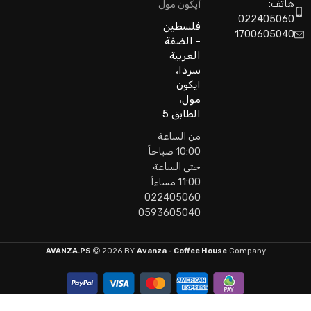
هاتف:
أيكون مول
022405060
فلسطين
1700605040
- الضفة
الغربية
سردا،
ايكون
مول،
الطابق 5
من الساعة
10:00 صباحاً
حتى الساعة
11:00 مساءاً
022405060
0593605040
AVANZA.PS
2026 BY
Avanza - Coffee House
Company