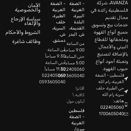
AVANZA، شركة
- الضفة
- الضفة
الأمان
والخصوصية
الغربية
الغربية
فلسطينية رائدة في
البيرة،
الطيرة،
مجال تقديم
سياسة الإرجاع
البلدة
خلف
والإلغاء
خدمات بيع وتسويق
القديمة،
السرية،
جميع أنواع القهوة
الشروط والأحكام
ش. البدر
ش.
وملحقاتها للقطاع
دمشق.
وظائف شاغرة
من الساعة
البيتي والأعمال
من الساعة
9:00 صباحاً
بالإضافة لتصنيع
9:30 صباحاً
حتى الساعة
وتعبئة أجود أنواع
حتى الساعة
5:00 مساءاً
حبوب القهوة.
11:30 مساءاً
022405060
فلسطين - الضفة
022405060
0593605040
الغربية، رام الله
0593605040
حي الطيرة، خلف
آڤانزا
سرية رام الله
كافيه \
هاتف:
أيكون مول
022405060
فلسطين
1700605040
- الضفة
الغربية
سردا،