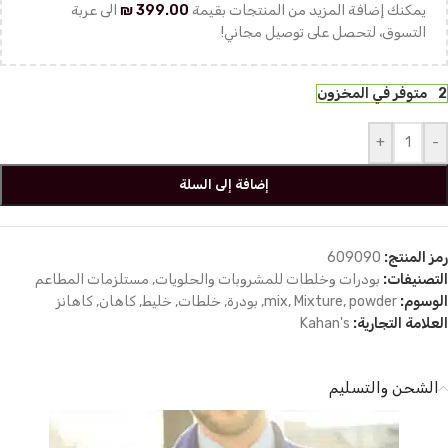
يمكنك إضافة المزيد من المنتجات بقيمة
399.00
₪
الى عربة
التسوق، لتحصل على توصيل مجاني!
2 متوفر في المخزون
+
-
إضافة إلى السلة
رمز المنتج:
609090
التصنيفات:
بودرات وخلطات للمشروبات والحلويات
,
مستلزمات المطاعم
الوسوم:
powder
,
Mixture
,
mix
,
بودرة
,
خلطات
,
خليط
,
كاهان
,
كاهانز
العلامة التجارية:
Kahan's
الشحن والتسليم