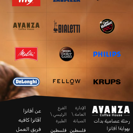
الإدارة
الفرع
عن اَفانزا
العامة \
الرئيسي \
آڤانزا كافيه
رحلة عصامية بدأت
الصيانة
الطيرة
بهواية! اَفانزا
فريق العمل
فلسطين
فلسطين