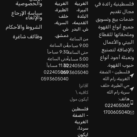
والخصوصية
الغربية
الغربية
فلسطينية رائدة في
البيرة،
الطيرة،
مجال تقديم
سياسة الإرجاع
البلدة
خلف
والإلغاء
خدمات بيع وتسويق
القديمة،
السرية،
جميع أنواع القهوة
الشروط والأحكام
ش. البدر
ش.
وملحقاتها للقطاع
دمشق.
وظائف شاغرة
من الساعة
البيتي والأعمال
من الساعة
9:00 صباحاً
بالإضافة لتصنيع
9:30 صباحاً
حتى الساعة
وتعبئة أجود أنواع
حتى الساعة
5:00 مساءاً
حبوب القهوة.
11:30 مساءاً
022405060
فلسطين - الضفة
022405060
0593605040
الغربية، رام الله
0593605040
حي الطيرة، خلف
آڤانزا
سرية رام الله
كافيه \
هاتف:
أيكون مول
022405060
فلسطين
1700605040
- الضفة
الغربية
سردا،
ايكون