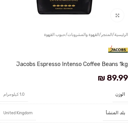
انقر للتكبير
الرئيسية
/
المتجر
/
القهوة والمشروبات
/
حبوب القهوة
Jacobs Espresso Intenso Coffee Beans 1kg
₪
89.99
الوزن
1.0 كيلوجرام
بلد المنشأ
United Kingdom