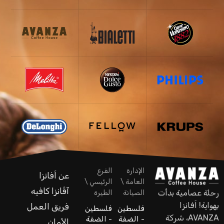
الإدارة
الفرع
عن اَفانزا
العامة \
الرئيسي \
آڤانزا كافيه
رحلة عصامية بدأت
الصيانة
الطيرة
بهواية! اَفانزا
فريق العمل
فلسطين
فلسطين
AVANZA، شركة
- الضفة
- الضفة
الأمان