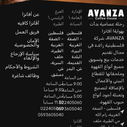
الإدارة
الفرع
عن اَفانزا
العامة \
الرئيسي \
آڤانزا كافيه
رحلة عصامية بدأت
الصيانة
الطيرة
بهواية! اَفانزا
فريق العمل
فلسطين
فلسطين
AVANZA، شركة
- الضفة
- الضفة
الأمان
والخصوصية
الغربية
الغربية
فلسطينية رائدة في
البيرة،
الطيرة،
مجال تقديم
سياسة الإرجاع
البلدة
خلف
والإلغاء
خدمات بيع وتسويق
القديمة،
السرية،
جميع أنواع القهوة
الشروط والأحكام
ش. البدر
ش.
وملحقاتها للقطاع
دمشق.
وظائف شاغرة
من الساعة
البيتي والأعمال
من الساعة
9:00 صباحاً
بالإضافة لتصنيع
9:30 صباحاً
حتى الساعة
وتعبئة أجود أنواع
حتى الساعة
5:00 مساءاً
حبوب القهوة.
11:30 مساءاً
022405060
فلسطين - الضفة
022405060
0593605040
الغربية، رام الله
0593605040
حي الطيرة، خلف
آڤانزا