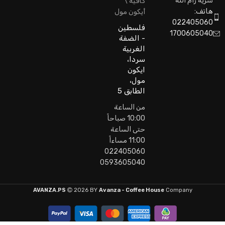
سرية رام الله
كافيه \
هاتف:
أيكون مول
022405060
فلسطين
1700605040
- الضفة
الغربية
سردا،
ايكون
مول،
الطابق 5
من الساعة
10:00 صباحاً
حتى الساعة
11:00 مساءاً
022405060
0593605040
AVANZA.PS
2026 BY
Avanza - Coffee House
Company