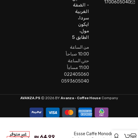
1700605040
- الضفة
الغربية
سردا،
ايكون
مول،
الطابق 5
من الساعة
10:00 صباحاً
حتى الساعة
11:00 مساءاً
022405060
0593605040
AVANZA.PS
2026 BY
Avanza - Coffee House
Company
Essse Caffe Monodose
غير متوفر
₪
64.99