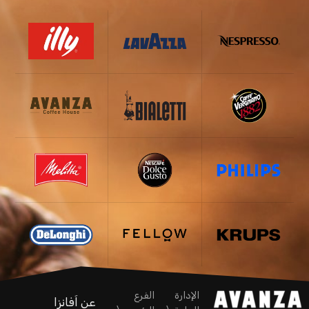
الإدارة
الفرع
عن اَفانزا