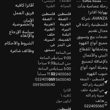
العامة \
الرئيسي \
آڤانزا كافيه
رحلة عصامية بدأت
الصيانة
الطيرة
بهواية! اَفانزا
فريق العمل
فلسطين
فلسطين
AVANZA، شركة
- الضفة
- الضفة
الأمان
والخصوصية
الغربية
الغربية
فلسطينية رائدة في
البيرة،
الطيرة،
مجال تقديم
سياسة الإرجاع
البلدة
خلف
والإلغاء
خدمات بيع وتسويق
القديمة،
السرية،
جميع أنواع القهوة
الشروط والأحكام
ش. البدر
ش.
وملحقاتها للقطاع
دمشق.
وظائف شاغرة
من الساعة
البيتي والأعمال
من الساعة
9:00 صباحاً
بالإضافة لتصنيع
9:30 صباحاً
حتى الساعة
وتعبئة أجود أنواع
حتى الساعة
5:00 مساءاً
حبوب القهوة.
11:30 مساءاً
022405060
فلسطين - الضفة
022405060
0593605040
الغربية، رام الله
0593605040
حي الطيرة، خلف
آڤانزا
سرية رام الله
كافيه \
هاتف:
أيكون مول
022405060
فلسطين