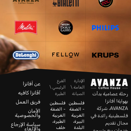
الإدارة
الفرع
عن اَفانزا
العامة \
الرئيسي \
آڤانزا كافيه
رحلة عصامية بدأت
الصيانة
الطيرة
بهواية! اَفانزا
فريق العمل
فلسطين
فلسطين
AVANZA، شركة
- الضفة
- الضفة
الأمان
والخصوصية
الغربية
الغربية
فلسطينية رائدة في
البيرة،
الطيرة،
مجال تقديم
سياسة الإرجاع
البلدة
خلف
والإلغاء
خدمات بيع وتسويق