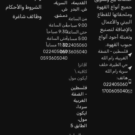
القديمة،
السرية،
جميع أنواع القهوة
الشروط والأحكام
ش. البدر
ش.
وملحقاتها للقطاع
دمشق.
وظائف شاغرة
من الساعة
البيتي والأعمال
من الساعة
9:00 صباحاً
بالإضافة لتصنيع
9:30 صباحاً
حتى الساعة
وتعبئة أجود أنواع
حتى الساعة
5:00 مساءاً
حبوب القهوة.
11:30 مساءاً
022405060
فلسطين - الضفة
022405060
0593605040
الغربية، رام الله
0593605040
حي الطيرة، خلف
آڤانزا
سرية رام الله
كافيه \
هاتف:
أيكون مول
022405060
فلسطين
1700605040
- الضفة
الغربية
سردا،
ايكون
مول،
الطابق 5