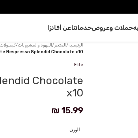
ه
حملات وعروض
خدماتنا
عن اَفانزا
الرئيسية
/
المتجر
/
القهوة والمشروبات
/
كبسولات 
ite Nespresso Splendid Chocolate x10
Elite
plendid Chocolate
x10
₪
15.99
الوزن