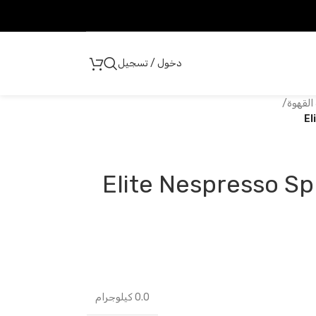
دخول / تسجيل
القهوة
/
El
Elite Nespresso S
0.0 كيلوجرام