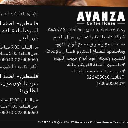
الإدارة العامة \ الصيا
فلسطين - الضفة ال
رحلة عصامية بدأت بهواية! اَفانزا AVANZA،
البيرة، البلدة القدي
شركة فلسطينية رائدة في مجال تقديم
ش. البدر
خدمات بيع وتسويق جميع أنواع القهوة
من الساعة 9:00 صباحاً
وملحقاتها للقطاع البيتي والأعمال بالإضافة
حتى الساعة 5:00 مساءاً
لتصنيع وتعبئة أجود أنواع حبوب القهوة.
022405060 0593605040
فلسطين - الضفة الغربية، رام الله
آڤانزا كافيه \ أيكون 
حي الطيرة، خلف سرية رام الله
فلسطين - الضفة ال
هاتف: 022405060
سردا، ايكون مول،
1700605040
الطابق 5
من الساعة 10:00 صباحاً
حتى الساعة 11:00 مساءاً
022405060 0593605040
AVANZA.PS
2026 BY
Avanza - Coffee House
Company