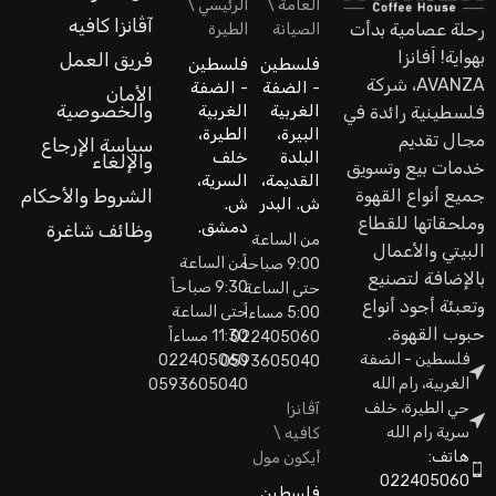
العامة \
الرئيسي \
آڤانزا كافيه
رحلة عصامية بدأت
الصيانة
الطيرة
بهواية! اَفانزا
فريق العمل
فلسطين
فلسطين
AVANZA، شركة
- الضفة
- الضفة
الأمان
والخصوصية
الغربية
الغربية
فلسطينية رائدة في
البيرة،
الطيرة،
مجال تقديم
سياسة الإرجاع
البلدة
خلف
والإلغاء
خدمات بيع وتسويق
القديمة،
السرية،
جميع أنواع القهوة
الشروط والأحكام
ش. البدر
ش.
وملحقاتها للقطاع
دمشق.
وظائف شاغرة
من الساعة
البيتي والأعمال
من الساعة
9:00 صباحاً
بالإضافة لتصنيع
9:30 صباحاً
حتى الساعة
وتعبئة أجود أنواع
حتى الساعة
5:00 مساءاً
حبوب القهوة.
11:30 مساءاً
022405060
فلسطين - الضفة
022405060
0593605040
الغربية، رام الله
0593605040
حي الطيرة، خلف
آڤانزا
سرية رام الله
كافيه \
هاتف:
أيكون مول
022405060
فلسطين