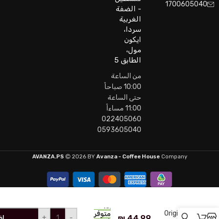
1700605040
- الضفة
الغربية
سردا،
ايكون
مول،
الطابق 5
من الساعة
10:00 صباحاً
حتى الساعة
11:00 مساءاً
022405060
0593605040
AVANZA.PS
2026 BY
Avanza - Coffee House
Company
Dunkin’
Ground
Coffee
13
Original
متوفر
₪
44.99
+
-
إض