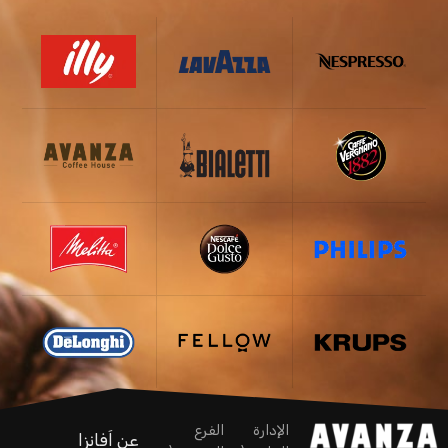
الإدارة
الفرع
عن اَفانزا