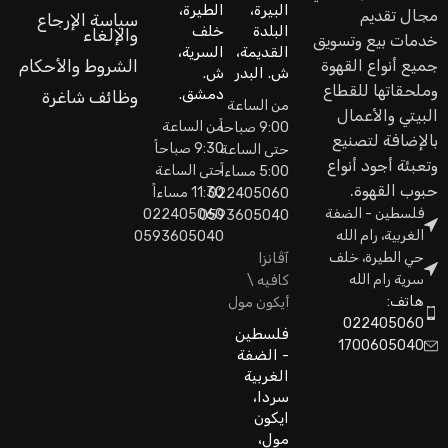
البيرة،
الطيرة،
مجال تقديم
سياسة الإرجاع
البلدة
خلف
والإلغاء
خدمات بيع وتسويق
القديمة،
السرية،
جميع أنواع القهوة
الشروط والأحكام
ش. البدر
ش.
وملحقاتها للقطاع
دمشق.
وظائف شاغرة
من الساعة
البيتي والأعمال
من الساعة
9:00 صباحاً
بالإضافة لتصنيع
9:30 صباحاً
حتى الساعة
وتعبئة أجود أنواع
حتى الساعة
5:00 مساءاً
حبوب القهوة.
11:30 مساءاً
022405060
فلسطين - الضفة
022405060
0593605040
الغربية، رام الله
0593605040
حي الطيرة، خلف
آڤانزا
سرية رام الله
كافيه \
هاتف:
أيكون مول
022405060
فلسطين
1700605040
- الضفة
الغربية
سردا،
ايكون
مول،