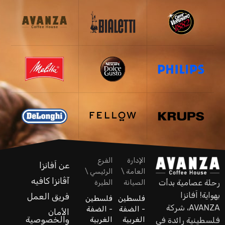
الإدارة
الفرع
عن اَفانزا
العامة \
الرئيسي \
آڤانزا كافيه
رحلة عصامية بدأت
الصيانة
الطيرة
بهواية! اَفانزا
فريق العمل
فلسطين
فلسطين
AVANZA، شركة
- الضفة
- الضفة
الأمان
والخصوصية
الغربية
الغربية
فلسطينية رائدة في