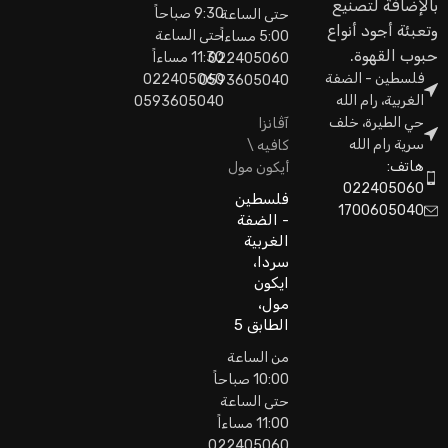
بالإضافة لتصنيع
9:30 صباحاً
حتى الساعة
وتعبئة أجود أنواع
حتى الساعة
5:00 مساءاً
حبوب القهوة.
11:30 مساءاً
022405060
فلسطين - الضفة
022405060
0593605040
الغربية، رام الله
0593605040
حي الطيرة، خلف
آڤانزا
سرية رام الله
كافيه \
هاتف:
أيكون مول
022405060
فلسطين
1700605040
- الضفة
الغربية
سردا،
ايكون
مول،
الطابق 5
من الساعة
10:00 صباحاً
حتى الساعة
11:00 مساءاً
022405060