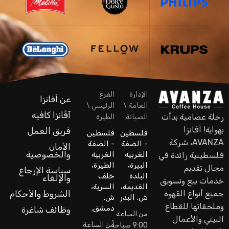
الإدارة
الفرع
عن اَفانزا
العامة \
الرئيسي \
آڤانزا كافيه
رحلة عصامية بدأت
الصيانة
الطيرة
بهواية! اَفانزا
فريق العمل
فلسطين
فلسطين
AVANZA، شركة
- الضفة
- الضفة
الأمان
والخصوصية
الغربية
الغربية
فلسطينية رائدة في
البيرة،
الطيرة،
مجال تقديم
سياسة الإرجاع
البلدة
خلف
والإلغاء
خدمات بيع وتسويق
القديمة،
السرية،
جميع أنواع القهوة
الشروط والأحكام
ش. البدر
ش.
وملحقاتها للقطاع
دمشق.
وظائف شاغرة
من الساعة
البيتي والأعمال
من الساعة
9:00 صباحاً