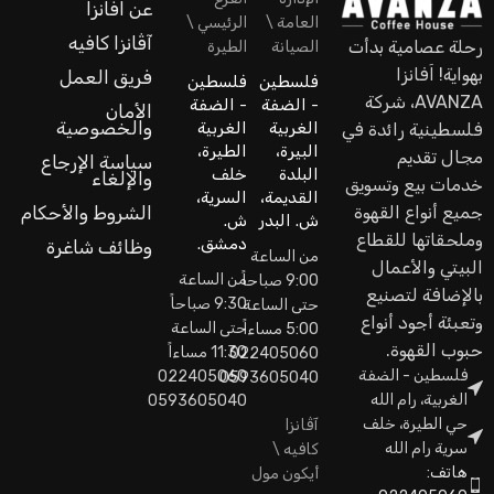
عن اَفانزا
العامة \
الرئيسي \
آڤانزا كافيه
رحلة عصامية بدأت
الصيانة
الطيرة
بهواية! اَفانزا
فريق العمل
فلسطين
فلسطين
AVANZA، شركة
- الضفة
- الضفة
الأمان
والخصوصية
الغربية
الغربية
فلسطينية رائدة في
البيرة،
الطيرة،
مجال تقديم
سياسة الإرجاع
البلدة
خلف
والإلغاء
خدمات بيع وتسويق
القديمة،
السرية،
جميع أنواع القهوة
الشروط والأحكام
ش. البدر
ش.
وملحقاتها للقطاع
دمشق.
وظائف شاغرة
من الساعة
البيتي والأعمال
من الساعة
9:00 صباحاً
بالإضافة لتصنيع
9:30 صباحاً
حتى الساعة
وتعبئة أجود أنواع
حتى الساعة
5:00 مساءاً
حبوب القهوة.
11:30 مساءاً
022405060
فلسطين - الضفة
022405060
0593605040
الغربية، رام الله
0593605040
حي الطيرة، خلف
آڤانزا
سرية رام الله
كافيه \
هاتف:
أيكون مول