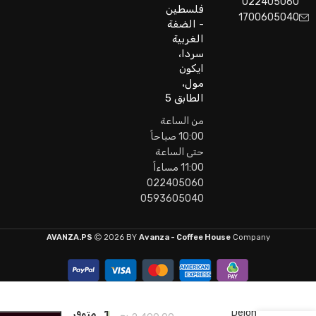
022405060
فلسطين
1700605040
- الضفة
الغربية
سردا،
ايكون
مول،
الطابق 5
من الساعة
10:00 صباحاً
حتى الساعة
11:00 مساءاً
022405060
0593605040
AVANZA.PS
2026 BY
Avanza - Coffee House
Company
Delonghi
1 متوفر