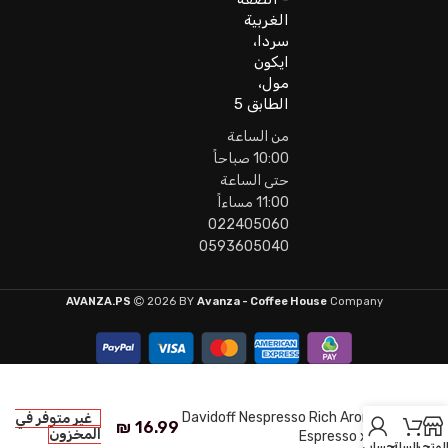
الغربية
سردا،
ايكون
مول،
الطابق 5
من الساعة
10:00 صباحاً
حتى الساعة
11:00 مساءاً
022405060
0593605040
AVANZA.PS
2026 BY
Avanza - Coffee House
Company
Davidoff Nespresso Rich Aroma
غير متوفر في
₪
16.99
المخزون
Espresso x10
لمتجر
السلة
حسابي