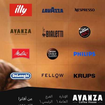
الإدارة
الفرع
عن اَفانزا
العامة \
الرئيسي \