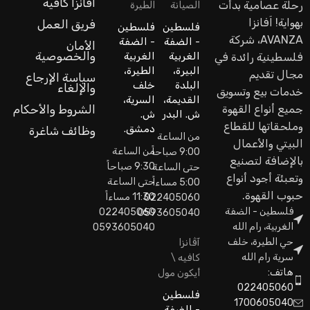
آڤانزا كافيه
رحلة عصامية بدأت
الصيانة
الطيرة
بهواية! اَفانزا
فريق العمل
فلسطين
فلسطين
AVANZA، شركة
- الضفة
- الضفة
الأمان
والخصوصية
الغربية
الغربية
فلسطينية رائدة في
البيرة،
الطيرة،
مجال تقديم
سياسة الإرجاع
البلدة
خلف
والإلغاء
خدمات بيع وتسويق
القديمة،
السرية،
جميع أنواع القهوة
الشروط والأحكام
ش. البدر
ش.
وملحقاتها للقطاع
دمشق.
وظائف شاغرة
من الساعة
البيتي والأعمال
من الساعة
9:00 صباحاً
بالإضافة لتصنيع
9:30 صباحاً
حتى الساعة
وتعبئة أجود أنواع
حتى الساعة
5:00 مساءاً
حبوب القهوة.
11:30 مساءاً
022405060
فلسطين - الضفة
022405060
0593605040
الغربية، رام الله
0593605040
حي الطيرة، خلف
آڤانزا
سرية رام الله
كافيه \
هاتف:
أيكون مول
022405060
فلسطين
1700605040
- الضفة