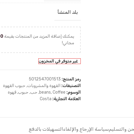
بلد المنشأ
يمكنك إضافة المزيد من المنتجات بقيمة
00
مجاني!
غير متوفر في المخزون
رمز المنتج:
5012547001513
التصنيفات:
القهوة والمشروبات
,
حبوب القهوة
الوسوم:
Coffee
,
beans
,
حب
,
حبوب
,
قهوة
العلامة التجارية:
Costa
ن والتسليم
سياسة الإرجاع والإلغاء
التسهيلات بالدفع