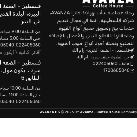
فلسطين - الضفة ال
رحلة عصامية بدأت بهواية! اَفانزا AVANZA،
البيرة، البلدة القدي
شركة فلسطينية رائدة في مجال تقديم
ش. البدر
خدمات بيع وتسويق جميع أنواع القهوة
من الساعة 9:00 صباحاً
وملحقاتها للقطاع البيتي والأعمال بالإضافة
حتى الساعة 5:00 مساءاً
لتصنيع وتعبئة أجود أنواع حبوب القهوة.
022405060 0593605040
فلسطين - الضفة الغربية، رام الله
آڤانزا كافيه \ أيكون 
حي الطيرة، خلف سرية رام الله
فلسطين - الضفة ال
هاتف: 022405060
سردا، ايكون مول،
1700605040
الطابق 5
من الساعة 10:00 صباحاً
حتى الساعة 11:00 مساءاً
022405060 0593605040
AVANZA.PS
2026 BY
Avanza - Coffee House
Company