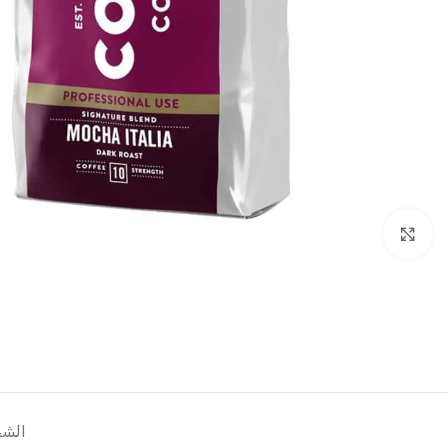
انقر للتكبير
الشح