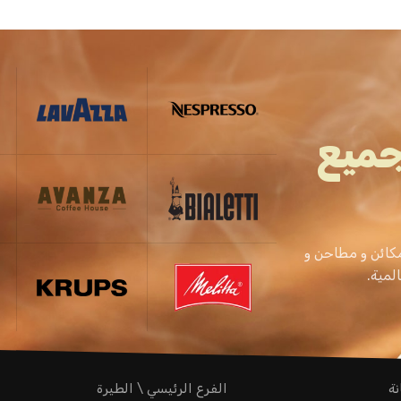
جميع
كائن و مطاحن و
نة
الفرع الرئيسي \ الطيرة