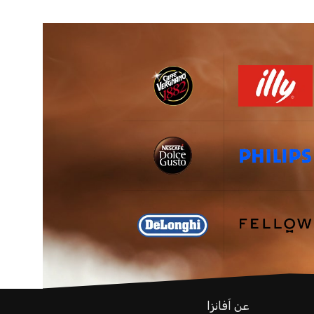
عن اَفانزا