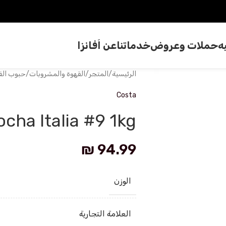
ه
حملات وعروض
خدماتنا
عن اَفانزا
الرئيسية
/
المتجر
/
القهوة والمشروبات
/
حبوب الق
Costa
cha Italia #9 1kg
₪
94.99
الوزن
العلامة التجارية