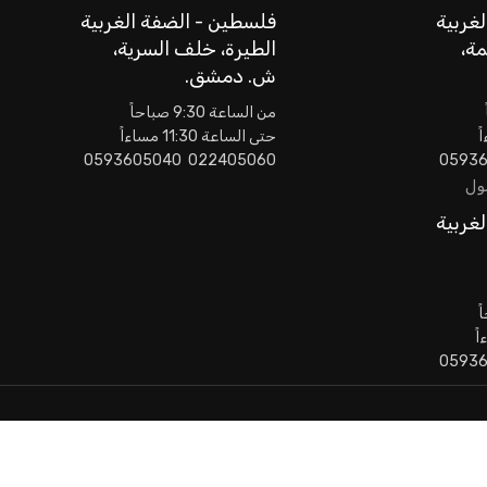
غربية
فلسطين - الضفة الغربية
مة،
الطيرة، خلف السرية،
ش. دمشق.
من الساعة 9:30 صباحاً
حتى الساعة 11:30 مساءاً
022405060 0593605040
مول
غربية