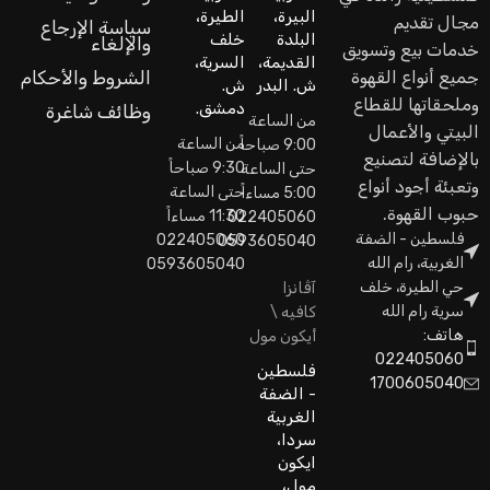
البيرة،
الطيرة،
مجال تقديم
سياسة الإرجاع
البلدة
خلف
والإلغاء
خدمات بيع وتسويق
القديمة،
السرية،
جميع أنواع القهوة
الشروط والأحكام
ش. البدر
ش.
وملحقاتها للقطاع
دمشق.
وظائف شاغرة
من الساعة
البيتي والأعمال
من الساعة
9:00 صباحاً
بالإضافة لتصنيع
9:30 صباحاً
حتى الساعة
وتعبئة أجود أنواع
حتى الساعة
5:00 مساءاً
حبوب القهوة.
11:30 مساءاً
022405060
فلسطين - الضفة
022405060
0593605040
الغربية، رام الله
0593605040
حي الطيرة، خلف
آڤانزا
سرية رام الله
كافيه \
هاتف:
أيكون مول
022405060
فلسطين
1700605040
- الضفة
الغربية
سردا،
ايكون
مول،