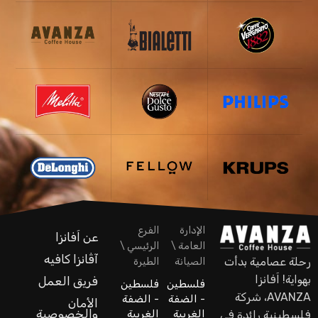
الإدارة
الفرع
عن اَفانزا
العامة \
الرئيسي \
آڤانزا كافيه
رحلة عصامية بدأت
الصيانة
الطيرة
بهواية! اَفانزا
فريق العمل
فلسطين
فلسطين
AVANZA، شركة
- الضفة
- الضفة
الأمان
والخصوصية
الغربية
الغربية
فلسطينية رائدة في