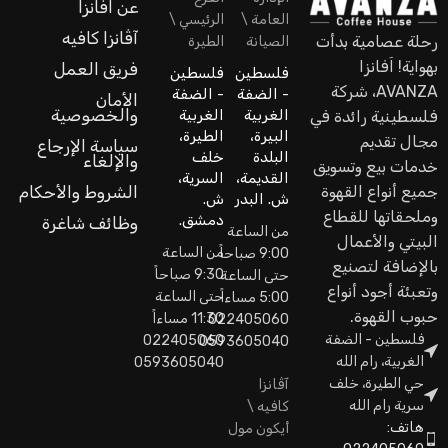
عن اَفانزا
العامة \
الرئيسي \
آڤانزا كافيه
رحلة عصامية بدأت
الصيانة
الطيرة
بهواية! اَفانزا
فريق العمل
فلسطين
فلسطين
AVANZA، شركة
- الضفة
- الضفة
الأمان
والخصوصية
الغربية
الغربية
فلسطينية رائدة في
البيرة،
الطيرة،
مجال تقديم
سياسة الإرجاع
البلدة
خلف
والإلغاء
خدمات بيع وتسويق
القديمة،
السرية،
جميع أنواع القهوة
الشروط والأحكام
ش. البدر
ش.
وملحقاتها للقطاع
دمشق.
وظائف شاغرة
من الساعة
البيتي والأعمال
من الساعة
9:00 صباحاً
بالإضافة لتصنيع
9:30 صباحاً
حتى الساعة
وتعبئة أجود أنواع
حتى الساعة
5:00 مساءاً
حبوب القهوة.
11:30 مساءاً
022405060
فلسطين - الضفة
022405060
0593605040
الغربية، رام الله
0593605040
حي الطيرة، خلف
آڤانزا
سرية رام الله
كافيه \
هاتف:
أيكون مول