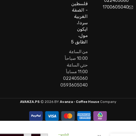
022405060
فلسطين
1700605040
- الضفة
الغربية
سردا،
ايكون
مول،
الطابق 5
من الساعة
10:00 صباحاً
حتى الساعة
11:00 مساءاً
022405060
0593605040
AVANZA.PS
2026 BY
Avanza - Coffee House
Company
Caffe
41