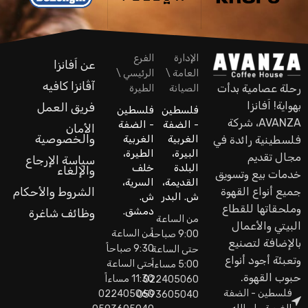
الإدارة
الفرع
عن اَفانزا
العامة \
الرئيسي \
آڤانزا كافيه
رحلة عصامية بدأت
الصيانة
الطيرة
بهواية! اَفانزا
فريق العمل
فلسطين
فلسطين
AVANZA، شركة
- الضفة
- الضفة
الأمان
والخصوصية
الغربية
الغربية
فلسطينية رائدة في
البيرة،
الطيرة،
مجال تقديم
سياسة الإرجاع
البلدة
خلف
والإلغاء
خدمات بيع وتسويق
القديمة،
السرية،
جميع أنواع القهوة
الشروط والأحكام
ش. البدر
ش.
وملحقاتها للقطاع
دمشق.
وظائف شاغرة
من الساعة
البيتي والأعمال
من الساعة
9:00 صباحاً
بالإضافة لتصنيع
9:30 صباحاً
حتى الساعة
وتعبئة أجود أنواع
حتى الساعة
5:00 مساءاً
حبوب القهوة.
11:30 مساءاً
022405060
فلسطين - الضفة
022405060
0593605040