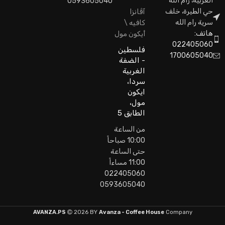
الغربية، رام الله
0593605040
حي الطيرة، خلف
آڤانزا
سرية رام الله
كافيه \
هاتف:
أيكون مول
022405060
فلسطين
1700605040
- الضفة
الغربية
سردا،
ايكون
مول،
الطابق 5
من الساعة
10:00 صباحاً
حتى الساعة
11:00 مساءاً
022405060
0593605040
AVANZA.PS
2026 BY
Avanza - Coffee House
Company