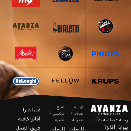
الإدارة
الفرع
عن اَفانزا
العامة \
الرئيسي \
آڤانزا كافيه
رحلة عصامية بدأت
الصيانة
الطيرة
بهواية! اَفانزا
فريق العمل
فلسطين
فلسطين