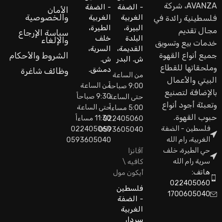
AVANZA، شركة
- الضفة
- الضفة
الأمان
والخصوصية
الغربية
الغربية
فلسطينية رائدة في
البيرة،
الطيرة،
مجال تقديم
سياسة الإرجاع
البلدة
خلف
والإلغاء
خدمات بيع وتسويق
القديمة،
السرية،
جميع أنواع القهوة
الشروط والأحكام
ش. البدر
ش.
وملحقاتها للقطاع
دمشق.
وظائف شاغرة
من الساعة
البيتي والأعمال
من الساعة
9:00 صباحاً
بالإضافة لتصنيع
9:30 صباحاً
حتى الساعة
وتعبئة أجود أنواع
حتى الساعة
5:00 مساءاً
حبوب القهوة.
11:30 مساءاً
022405060
فلسطين - الضفة
022405060
0593605040
الغربية، رام الله
0593605040
حي الطيرة، خلف
آڤانزا
سرية رام الله
كافيه \
هاتف:
أيكون مول
022405060
فلسطين
1700605040
- الضفة
الغربية
سردا،