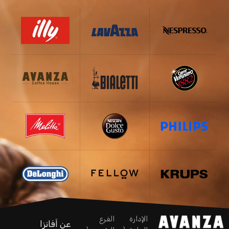
الإدارة
الفرع
عن اَفانزا