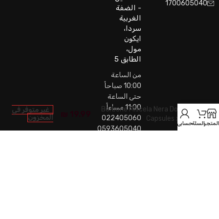
1700605040
- الضفة
الغربية
سردا،
ايكون
مول،
الطابق 5
من الساعة
10:00 صباحاً
حتى الساعة
11:00 مساءاً
Borbone Miscela Nera Dolce
غير متوفر في
₪
19.99
المخزون
022405060
Capsules x15
لمتجر
السلة
حسابي
0593605040
AVANZA.PS
2026 BY
Avanza - Coffee House
Company