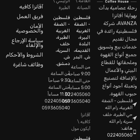
العامة \
الرئيسي \
آڤانزا كافيه
رحلة عصامية بدأت
الصيانة
الطيرة
بهواية! اَفانزا
فريق العمل
فلسطين
فلسطين
AVANZA، شركة
- الضفة
- الضفة
الأمان
والخصوصية
الغربية
الغربية
فلسطينية رائدة في
البيرة،
الطيرة،
مجال تقديم
سياسة الإرجاع
البلدة
خلف
والإلغاء
خدمات بيع وتسويق
القديمة،
السرية،
جميع أنواع القهوة
الشروط والأحكام
ش. البدر
ش.
وملحقاتها للقطاع
دمشق.
وظائف شاغرة
من الساعة
البيتي والأعمال
من الساعة
9:00 صباحاً
بالإضافة لتصنيع
9:30 صباحاً
حتى الساعة
وتعبئة أجود أنواع
حتى الساعة
5:00 مساءاً
حبوب القهوة.
11:30 مساءاً
022405060
فلسطين - الضفة
022405060
0593605040
الغربية، رام الله
0593605040
حي الطيرة، خلف
آڤانزا
سرية رام الله
كافيه \
هاتف:
أيكون مول
022405060
فلسطين