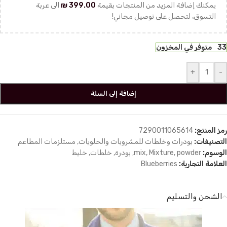
يمكنك إضافة المزيد من المنتجات بقيمة
399.00
₪
الى عربة
التسوق، لتحصل على توصيل مجاني!
33 متوفر في المخزون
+
-
إضافة إلى السلة
رمز المنتج:
7290011065614
التصنيفات:
بودرات وخلطات للمشروبات والحلويات
,
مستلزمات المطاعم
الوسوم:
powder
,
Mixture
,
mix
,
بودرة
,
خلطات
,
خليط
العلامة التجارية:
Blueberries
الشحن والتسليم