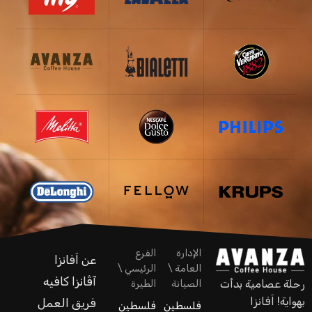
الإدارة
الفرع
عن اَفانزا
العامة \
الرئيسي \
آڤانزا كافيه
رحلة عصامية بدأت
الصيانة
الطيرة
بهواية! اَفانزا
فريق العمل
فلسطين
فلسطين