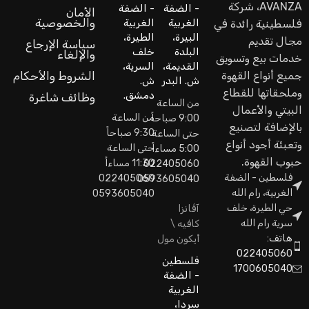
AVANZA، شركة
- الضفة
- الضفة
الأمان
والخصوصية
الغربية
الغربية
فلسطينية رائدة في
البيرة،
الطيرة،
مجال تقديم
سياسة الإرجاع
البلدة
خلف
والإلغاء
خدمات بيع وتسويق
القديمة،
السرية،
جميع أنواع القهوة
الشروط والأحكام
ش. البدر
ش.
وملحقاتها للقطاع
دمشق.
وظائف شاغرة
من الساعة
البيتي والأعمال
من الساعة
9:00 صباحاً
بالإضافة لتصنيع
9:30 صباحاً
حتى الساعة
وتعبئة أجود أنواع
حتى الساعة
5:00 مساءاً
حبوب القهوة.
11:30 مساءاً
022405060
فلسطين - الضفة
022405060
0593605040
الغربية، رام الله
0593605040
حي الطيرة، خلف
آڤانزا
سرية رام الله
كافيه \
هاتف:
أيكون مول
022405060
فلسطين
1700605040
- الضفة
الغربية
سردا،