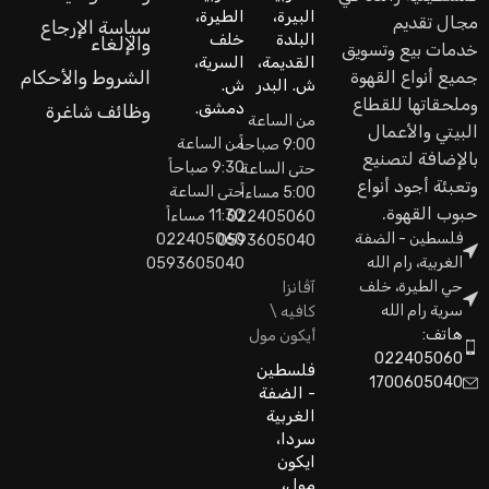
البيرة،
الطيرة،
مجال تقديم
سياسة الإرجاع
البلدة
خلف
والإلغاء
خدمات بيع وتسويق
القديمة،
السرية،
جميع أنواع القهوة
الشروط والأحكام
ش. البدر
ش.
وملحقاتها للقطاع
دمشق.
وظائف شاغرة
من الساعة
البيتي والأعمال
من الساعة
9:00 صباحاً
بالإضافة لتصنيع
9:30 صباحاً
حتى الساعة
وتعبئة أجود أنواع
حتى الساعة
5:00 مساءاً
حبوب القهوة.
11:30 مساءاً
022405060
فلسطين - الضفة
022405060
0593605040
الغربية، رام الله
0593605040
حي الطيرة، خلف
آڤانزا
سرية رام الله
كافيه \
هاتف:
أيكون مول
022405060
فلسطين
1700605040
- الضفة
الغربية
سردا،
ايكون
مول،