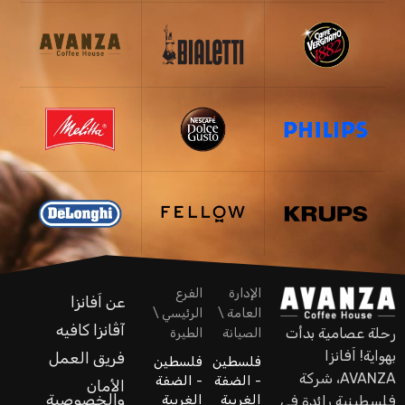
الإدارة
الفرع
عن اَفانزا
العامة \
الرئيسي \
آڤانزا كافيه
رحلة عصامية بدأت
الصيانة
الطيرة
بهواية! اَفانزا
فريق العمل
فلسطين
فلسطين
AVANZA، شركة
- الضفة
- الضفة
الأمان
والخصوصية
الغربية
الغربية
فلسطينية رائدة في