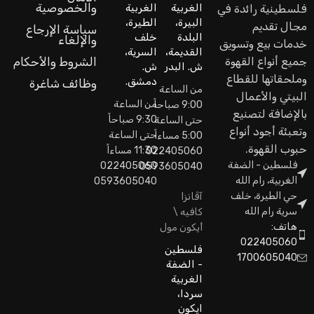
والخصوصية
الغربية
الغربية
فلسطينية رائدة في
البيرة،
الطيرة،
مجال تقديم
سياسة الإرجاع
البلدة
خلف
والإلغاء
خدمات بيع وتسويق
القديمة،
السرية،
جميع أنواع القهوة
الشروط والأحكام
ش. البدر
ش.
وملحقاتها للقطاع
دمشق.
وظائف شاغرة
من الساعة
البيتي والأعمال
من الساعة
9:00 صباحاً
بالإضافة لتصنيع
9:30 صباحاً
حتى الساعة
وتعبئة أجود أنواع
حتى الساعة
5:00 مساءاً
حبوب القهوة.
11:30 مساءاً
022405060
فلسطين - الضفة
022405060
0593605040
الغربية، رام الله
0593605040
حي الطيرة، خلف
آڤانزا
سرية رام الله
كافيه \
هاتف:
أيكون مول
022405060
فلسطين
1700605040
- الضفة
الغربية
سردا،
ايكون