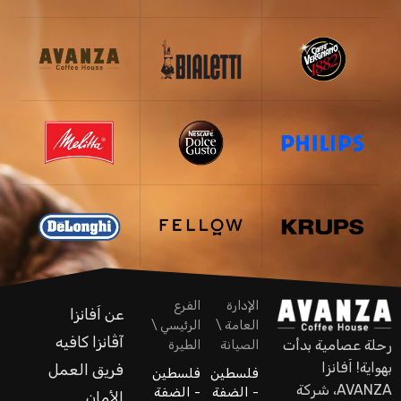
الإدارة
الفرع
عن اَفانزا
العامة \
الرئيسي \
آڤانزا كافيه
رحلة عصامية بدأت
الصيانة
الطيرة
بهواية! اَفانزا
فريق العمل
فلسطين
فلسطين
AVANZA، شركة
- الضفة
- الضفة
الأمان