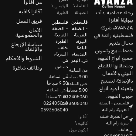
عن اَفانزا
العامة \
الرئيسي \
آڤانزا كافيه
رحلة عصامية بدأت
الصيانة
الطيرة
بهواية! اَفانزا
فريق العمل
فلسطين
فلسطين
AVANZA، شركة
- الضفة
- الضفة
الأمان
والخصوصية
الغربية
الغربية
فلسطينية رائدة في
البيرة،
الطيرة،
مجال تقديم
سياسة الإرجاع
البلدة
خلف
والإلغاء
خدمات بيع وتسويق
القديمة،
السرية،
جميع أنواع القهوة
الشروط والأحكام
ش. البدر
ش.
وملحقاتها للقطاع
دمشق.
وظائف شاغرة
من الساعة
البيتي والأعمال
من الساعة
9:00 صباحاً
بالإضافة لتصنيع
9:30 صباحاً
حتى الساعة
وتعبئة أجود أنواع
حتى الساعة
5:00 مساءاً
حبوب القهوة.
11:30 مساءاً
022405060
فلسطين - الضفة
022405060
0593605040
الغربية، رام الله
0593605040
حي الطيرة، خلف
آڤانزا
سرية رام الله
كافيه \
هاتف:
أيكون مول