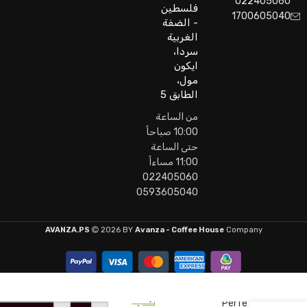
022405060
فلسطين
1700605040
- الضفة
الغربية
سردا،
ايكون
مول،
الطابق 5
من الساعة
10:00 صباحاً
حتى الساعة
11:00 مساءاً
022405060
0593605040
AVANZA.PS
2026 BY
Avanza - Coffee House
Company
Bialetti
7
Perfetto