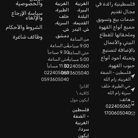
والخصوصية
الغربية
الغربية
فلسطينية رائدة في
البيرة،
الطيرة،
مجال تقديم
سياسة الإرجاع
البلدة
خلف
والإلغاء
خدمات بيع وتسويق
القديمة،
السرية،
جميع أنواع القهوة
الشروط والأحكام
ش. البدر
ش.
وملحقاتها للقطاع
دمشق.
وظائف شاغرة
من الساعة
البيتي والأعمال
من الساعة
9:00 صباحاً
بالإضافة لتصنيع
9:30 صباحاً
حتى الساعة
وتعبئة أجود أنواع
حتى الساعة
5:00 مساءاً
حبوب القهوة.
11:30 مساءاً
022405060
فلسطين - الضفة
022405060
0593605040
الغربية، رام الله
0593605040
حي الطيرة، خلف
آڤانزا
سرية رام الله
كافيه \
هاتف:
أيكون مول
022405060
فلسطين
1700605040
- الضفة
الغربية
سردا،
ايكون