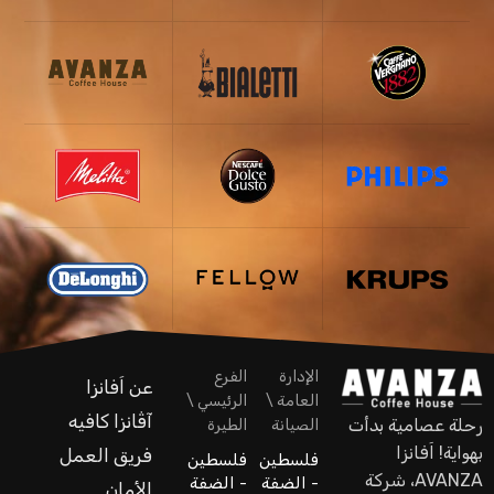
الإدارة
الفرع
عن اَفانزا
العامة \
الرئيسي \
آڤانزا كافيه
رحلة عصامية بدأت
الصيانة
الطيرة
بهواية! اَفانزا
فريق العمل
فلسطين
فلسطين
AVANZA، شركة
- الضفة
- الضفة
الأمان