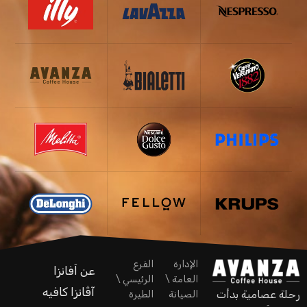
الإدارة
الفرع
عن اَفانزا
العامة \
الرئيسي \
آڤانزا كافيه
رحلة عصامية بدأت
الصيانة
الطيرة