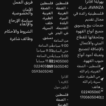
بهواية! اَفانزا
فريق العمل
فلسطين
فلسطين
AVANZA، شركة
- الضفة
- الضفة
الأمان
والخصوصية
الغربية
الغربية
فلسطينية رائدة في
البيرة،
الطيرة،
مجال تقديم
سياسة الإرجاع
البلدة
خلف
والإلغاء
خدمات بيع وتسويق
القديمة،
السرية،
جميع أنواع القهوة
الشروط والأحكام
ش. البدر
ش.
وملحقاتها للقطاع
دمشق.
وظائف شاغرة
من الساعة
البيتي والأعمال
من الساعة
9:00 صباحاً
بالإضافة لتصنيع
9:30 صباحاً
حتى الساعة
وتعبئة أجود أنواع
حتى الساعة
5:00 مساءاً
حبوب القهوة.
11:30 مساءاً
022405060
فلسطين - الضفة
022405060
0593605040
الغربية، رام الله
0593605040
حي الطيرة، خلف
آڤانزا
سرية رام الله
كافيه \
هاتف:
أيكون مول
022405060
فلسطين
1700605040
- الضفة
الغربية