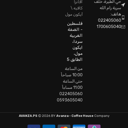
حي الطيرة، خلف
آڤانزا
سرية رام الله
كافيه \
هاتف:
أيكون مول
022405060
فلسطين
1700605040
- الضفة
الغربية
سردا،
ايكون
مول،
الطابق 5
من الساعة
10:00 صباحاً
حتى الساعة
11:00 مساءاً
022405060
0593605040
AVANZA.PS
2026 BY
Avanza - Coffee House
Company