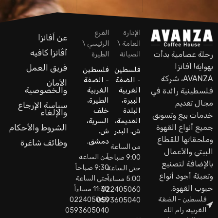
الإدارة
الفرع
عن اَفانزا
العامة \
الرئيسي \
آڤانزا كافيه
رحلة عصامية بدأت
الصيانة
الطيرة
بهواية! اَفانزا
فريق العمل
فلسطين
فلسطين
AVANZA، شركة
- الضفة
- الضفة
الأمان
والخصوصية
الغربية
الغربية
فلسطينية رائدة في
البيرة،
الطيرة،
مجال تقديم
سياسة الإرجاع
البلدة
خلف
والإلغاء
خدمات بيع وتسويق
القديمة،
السرية،
جميع أنواع القهوة
الشروط والأحكام
ش. البدر
ش.
وملحقاتها للقطاع
دمشق.
وظائف شاغرة
من الساعة
البيتي والأعمال
من الساعة
9:00 صباحاً
بالإضافة لتصنيع
9:30 صباحاً
حتى الساعة
وتعبئة أجود أنواع
حتى الساعة
5:00 مساءاً
حبوب القهوة.
11:30 مساءاً
022405060
فلسطين - الضفة
022405060
0593605040
الغربية، رام الله
0593605040