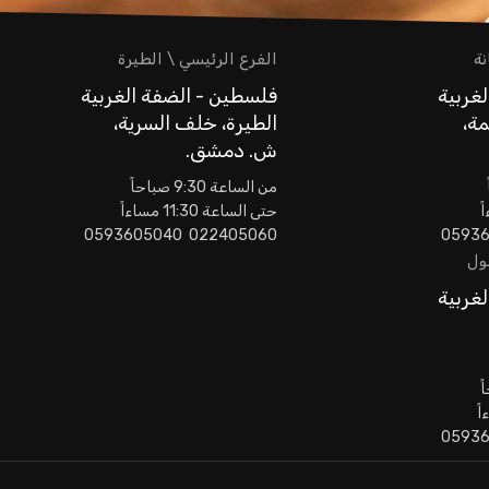
نة
الفرع الرئيسي \ الطيرة
غربية
فلسطين - الضفة الغربية
مة،
الطيرة، خلف السرية،
ش. دمشق.
من الساعة 9:30 صباحاً
حتى الساعة 11:30 مساءاً
022405060 0593605040
مول
غربية