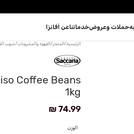
ه
حملات وعروض
خدماتنا
عن اَفانزا
الرئيسية
/
المتجر
/
القهوة والمشروبات
/
حبوب الق
iso Coffee Beans
1kg
₪
74.99
الوزن