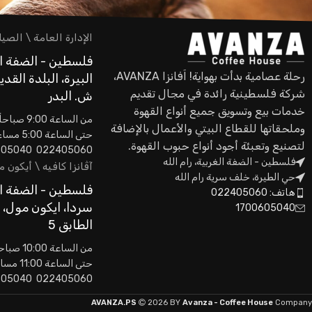
الإدارة العامة \ الصيا
فلسطين - الضفة ال
رحلة عصامية بدأت بهواية! اَفانزا AVANZA،
البيرة، البلدة القدي
شركة فلسطينية رائدة في مجال تقديم
ش. البدر
خدمات بيع وتسويق جميع أنواع القهوة
من الساعة 9:00 صباحاً
وملحقاتها للقطاع البيتي والأعمال بالإضافة
حتى الساعة 5:00 مساءاً
لتصنيع وتعبئة أجود أنواع حبوب القهوة.
022405060 0593605040
فلسطين - الضفة الغربية، رام الله
آڤانزا كافيه \ أيكون 
حي الطيرة، خلف سرية رام الله
فلسطين - الضفة ال
هاتف: 022405060
سردا، ايكون مول،
1700605040
الطابق 5
من الساعة 10:00 صباحاً
حتى الساعة 11:00 مساءاً
022405060 0593605040
AVANZA.PS
2026 BY
Avanza - Coffee House
Company