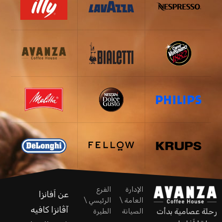
الإدارة
الفرع
عن اَفانزا
العامة \
الرئيسي \
آڤانزا كافيه
رحلة عصامية بدأت
الصيانة
الطيرة