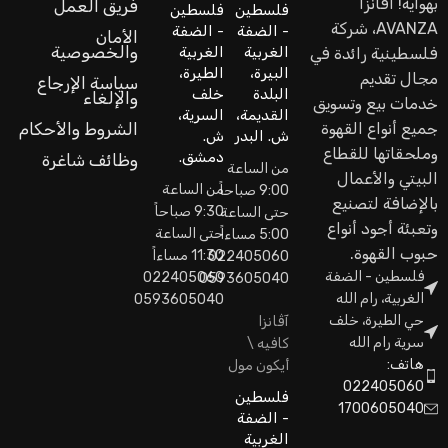
بهواية! اَفانزا
فريق العمل
فلسطين
فلسطين
AVANZA، شركة
- الضفة
- الضفة
الأمان
والخصوصية
الغربية
الغربية
فلسطينية رائدة في
البيرة،
الطيرة،
مجال تقديم
سياسة الإرجاع
البلدة
خلف
والإلغاء
خدمات بيع وتسويق
القديمة،
السرية،
جميع أنواع القهوة
الشروط والأحكام
ش. البدر
ش.
وملحقاتها للقطاع
دمشق.
وظائف شاغرة
من الساعة
البيتي والأعمال
من الساعة
9:00 صباحاً
بالإضافة لتصنيع
9:30 صباحاً
حتى الساعة
وتعبئة أجود أنواع
حتى الساعة
5:00 مساءاً
حبوب القهوة.
11:30 مساءاً
022405060
فلسطين - الضفة
022405060
0593605040
الغربية، رام الله
0593605040
حي الطيرة، خلف
آڤانزا
سرية رام الله
كافيه \
هاتف:
أيكون مول
022405060
فلسطين
1700605040
- الضفة
الغربية