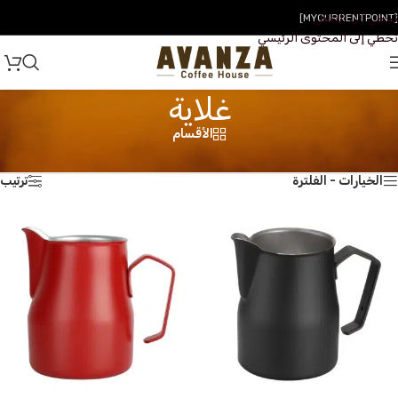
تخطي إلى التنقل
[MYCURRENTPOINT]
تخطي إلى المحتوى الرئيسي
غلاية
الأقسام
الرئيسية
/
المتجر
/
منتجات تحت الوسم “غلاية”
عرض ⁦18⁩ من كل النتائج
الخيارات - الفلترة
ترتيب